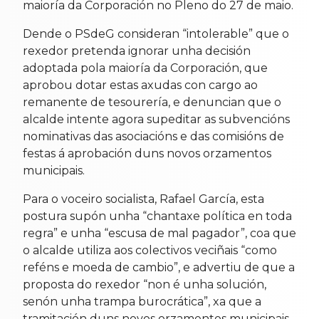
maioría da Corporación no Pleno do 27 de maio.
Dende o PSdeG consideran “intolerable” que o
rexedor pretenda ignorar unha decisión
adoptada pola maioría da Corporación, que
aprobou dotar estas axudas con cargo ao
remanente de tesourería, e denuncian que o
alcalde intente agora supeditar as subvencións
nominativas das asociacións e das comisións de
festas á aprobación duns novos orzamentos
municipais.
Para o voceiro socialista, Rafael García, esta
postura supón unha “chantaxe política en toda
regra” e unha “escusa de mal pagador”, coa que
o alcalde utiliza aos colectivos veciñais “como
reféns e moeda de cambio”, e advertiu de que a
proposta do rexedor “non é unha solución,
senón unha trampa burocrática”, xa que a
tramitación duns novos orzamentos municipais