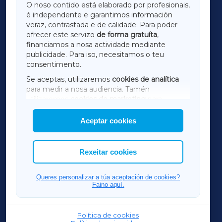
O noso contido está elaborado por profesionais,
é independente e garantimos información
LUGOXA
veraz, contrastada e de calidade. Para poder
ofrecer este servizo
de forma gratuíta
,
financiamos a nosa actividade mediante
TERRACHAXA
publicidade. Para iso, necesitamos o teu
consentimento.
SARRIAXA
Se aceptas, utilizaremos
cookies de analítica
para medir a nosa audiencia. Tamén
AMARIÑAXA
utilizaremos
cookies de marketing
para
mostrar publicidade de terceiros.
Aceptar cookies
RIBEIRASACRAXA
Así mesmo, podes personalizar a elección das
cookies que desexas permitir.
ACORUÑAXA
Rexeitar cookies
FERROLXA
Queres personalizar a túa aceptación de cookies?
Faino aquí.
OURENSEXA
Política de cookies