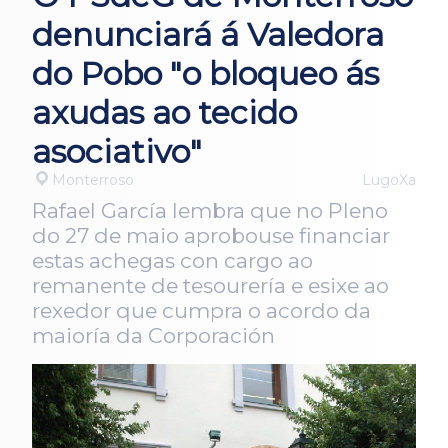
denunciará á Valedora
do Pobo "o bloqueo ás
axudas ao tecido
asociativo"
Monterroso
LugoXa
Rafael García lembra que no Pleno
do 27 de maio aprobouse financiar
estas achegas con cargo ao
remanente de tesourería e esixe ao
rexedor que cumpra o acordo da
maioría da Corporación