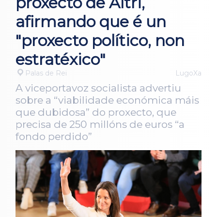
proxecto de Altri,
afirmando que é un
"proxecto político, non
estratéxico"
Palas de Rei
LugoXa
A viceportavoz socialista advertiu
sobre a “viabilidade económica máis
que dubidosa” do proxecto, que
precisa de 250 millóns de euros “a
fondo perdido”