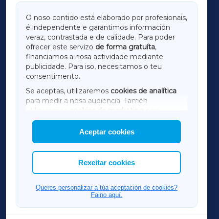
GALICIAXA
O noso contido está elaborado por profesionais,
é independente e garantimos información
LUGOXA
veraz, contrastada e de calidade. Para poder
ofrecer este servizo
de forma gratuíta
,
financiamos a nosa actividade mediante
TERRACHAXA
publicidade. Para iso, necesitamos o teu
consentimento.
SARRIAXA
Se aceptas, utilizaremos
cookies de analítica
para medir a nosa audiencia. Tamén
AMARIÑAXA
utilizaremos
cookies de marketing
para
mostrar publicidade de terceiros.
Aceptar cookies
RIBEIRASACRAXA
Así mesmo, podes personalizar a elección das
cookies que desexas permitir.
ACORUÑAXA
Rexeitar cookies
FERROLXA
Queres personalizar a túa aceptación de cookies?
Faino aquí.
OURENSEXA