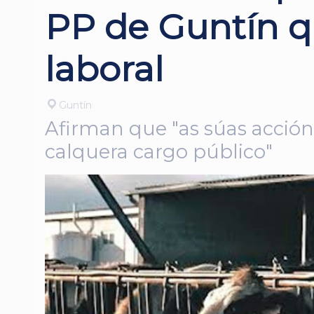
PP de Guntín q
laboral
Guntín
Afirman que "as súas acción
calquera cargo público"