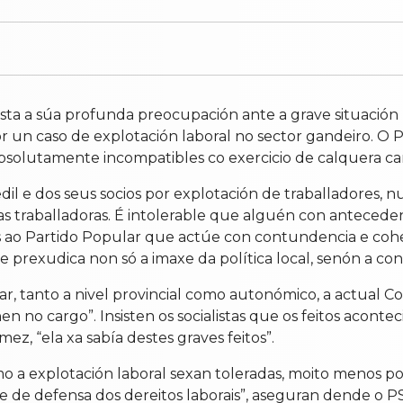
esta a súa profunda preocupación ante a grave situación
 un caso de explotación laboral no sector gandeiro. O 
absolutamente incompatibles co exercicio de calquera ca
il e dos seus socios por explotación de traballadores, n
as traballadoras. É intolerable que alguén con anteced
s ao Partido Popular que actúe con contundencia e cohe
prexudica non só a imaxe da política local, senón a confi
ar, tanto a nivel provincial como autonómico, a actual C
no cargo”. Insisten os socialistas que os feitos acontec
mez, “ela xa sabía destes graves feitos”.
mo a explotación laboral sexan toleradas, moito menos p
e de defensa dos dereitos laborais”, aseguran dende o