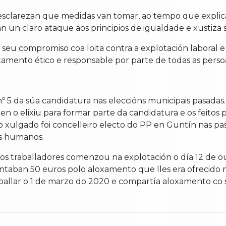
 esclarezan que medidas van tomar, ao tempo que explic
n un claro ataque aos principios de igualdade e xustiza so
u compromiso coa loita contra a explotación laboral e 
ento ético e responsable por parte de todas as perso
 5 da súa candidatura nas eleccións municipais pasadas. 
en o elixiu para formar parte da candidatura e os feitos 
o xulgado foi concelleiro electo do PP en Guntín nas pa
es humanos.
dos traballadores comenzou na explotación o día 12 de o
ontaban 50 euros polo aloxamento que lles era ofrecid
raballar o 1 de marzo do 2020 e compartía aloxamento c