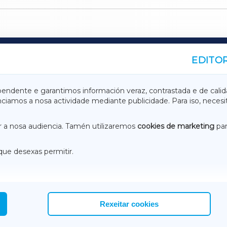
EDITOR
A
TERRACHAXA
pendente e garantimos información veraz, contrastada e de calid
anciamos a nosa actividade mediante publicidade. Para iso, neces
ASACRAXA
ACORUÑAXA
 a nosa audiencia. Tamén utilizaremos
cookies de marketing
par
que desexas permitir.
ACEBOOK
CONTACTO
NSTAGRAM
EMEROTECA
Rexeitar cookies