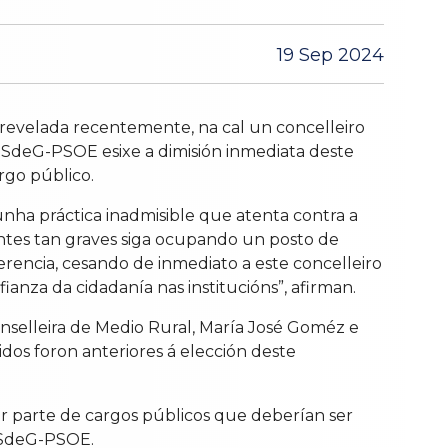
19 Sep 2024
 revelada recentemente, na cal un concelleiro
PSdeG-PSOE esixe a dimisión inmediata deste
rgo público.
unha práctica inadmisible que atenta contra a
entes tan graves siga ocupando un posto de
rencia, cesando de inmediato a este concelleiro
anza da cidadanía nas institucións”, afirman.
onselleira de Medio Rural, María José Goméz e
idos foron anteriores á elección deste
or parte de cargos públicos que deberían ser
 PSdeG-PSOE.