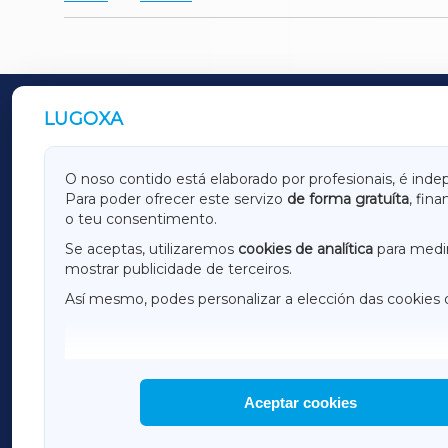
LUGOXA
OUTROS PERIÓDICOS
GALICIAXA
LUGOX
O noso contido está elaborado por profesionais, é inde
Para poder ofrecer este servizo
de forma gratuíta
, fin
AMARIÑAXA
RIBEIR
o teu consentimento.
OURENSEXA
Se aceptas, utilizaremos
cookies de analítica
para medir
mostrar publicidade de terceiros.
Así mesmo, podes personalizar a elección das cookies 
F
I
H
Aceptar cookies