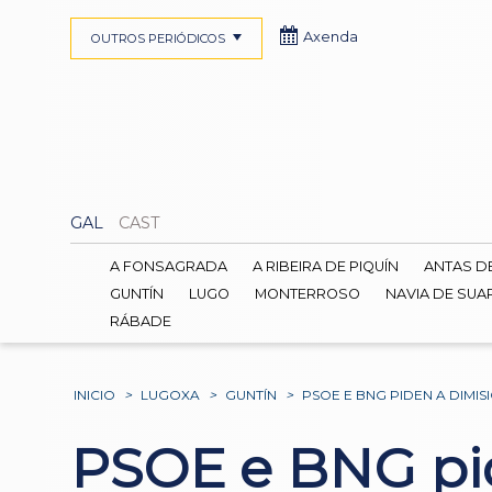
Axenda
OUTROS PERIÓDICOS
GAL
CAST
A FONSAGRADA
A RIBEIRA DE PIQUÍN
ANTAS D
GUNTÍN
LUGO
MONTERROSO
NAVIA DE SUA
RÁBADE
INICIO
>
LUGOXA
>
GUNTÍN
>
PSOE E BNG PIDEN A DIM
PSOE e BNG pid