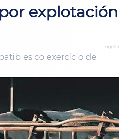
por explotación
LugoXa
atibles co exercicio de