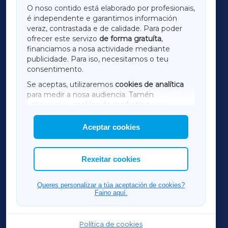
O noso contido está elaborado por profesionais,
é independente e garantimos información
LUGOXA
veraz, contrastada e de calidade. Para poder
ofrecer este servizo
de forma gratuíta
,
financiamos a nosa actividade mediante
TERRACHAXA
publicidade. Para iso, necesitamos o teu
consentimento.
SARRIAXA
Se aceptas, utilizaremos
cookies de analítica
para medir a nosa audiencia. Tamén
AMARIÑAXA
utilizaremos
cookies de marketing
para
mostrar publicidade de terceiros.
Aceptar cookies
RIBEIRASACRAXA
Así mesmo, podes personalizar a elección das
cookies que desexas permitir.
ACORUÑAXA
Rexeitar cookies
FERROLXA
Queres personalizar a túa aceptación de cookies?
Faino aquí.
OURENSEXA
Política de cookies