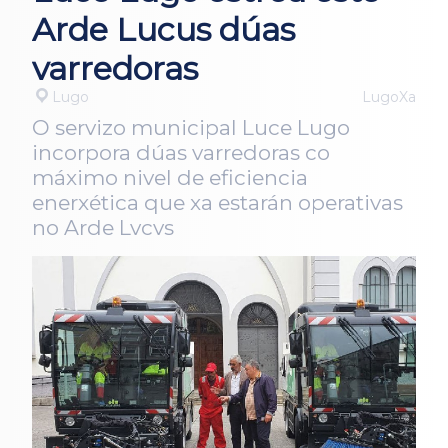
Arde Lucus dúas
varredoras
Lugo
LugoXa
O servizo municipal Luce Lugo
incorpora dúas varredoras co
máximo nivel de eficiencia
enerxética que xa estarán operativas
no Arde Lvcvs