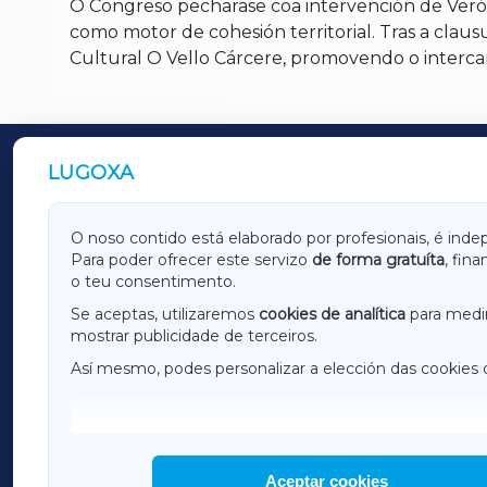
O Congreso pecharase coa intervención de Verón
como motor de cohesión territorial. Tras a claus
Cultural O Vello Cárcere, promovendo o intercam
LUGOXA
OUTROS PERIÓDICOS
GALICIAXA
LUGOX
O noso contido está elaborado por profesionais, é inde
Para poder ofrecer este servizo
de forma gratuíta
, fin
AMARIÑAXA
RIBEIR
o teu consentimento.
OURENSEXA
Se aceptas, utilizaremos
cookies de analítica
para medir
mostrar publicidade de terceiros.
Así mesmo, podes personalizar a elección das cookies 
F
I
H
Aceptar cookies