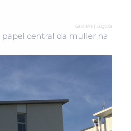
GaliciaXa | LugoXa
 papel central da muller na