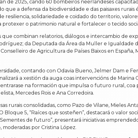
erán de 2025, cando 60 bombeiros neerlandeses capacita
do que a defensa da biodiversidade e das paisaxes rurais
esiliencia, solidariedade e coidado do territorio, valor
a protexer o patrimonio natural e fortalecer o tecido socia
 que combinan relatorios, diálogos e intercambio de expe
Rodríguez; da Deputada da Área da Muller e Igualdade d
onselleiro de Agricultura de Países Baixos en España,
diversidade, contando con Odavia Bueno, Jelmer Dam e F
alizará a xestión da auga coas intervencións de Marina
entrarase na formación que impulsa o futuro rural, coa 
lista, Mercedes Rois e Ana Corredoira.
sas rurais consolidadas, como Pazo de Vilane, Mieles Ant
 Bloque 5, “Raíces que sosteñen”, destacará o valor soci
“Sementes de futuro”, presentará iniciativas emprendedo
 moderadas por Cristina López.