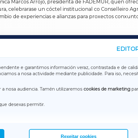
ica Marcos Arrojo, presidenta de FADEMUR, quen ofrece
ura, celebrarase un cóctel institucional co Conselleiro 
bio de experiencias e alianzas para proxectos conxuntos 
EDITOR
A
TERRACHAXA
pendente e garantimos información veraz, contrastada e de calid
anciamos a nosa actividade mediante publicidade. Para iso, neces
ASACRAXA
ACORUÑAXA
 a nosa audiencia. Tamén utilizaremos
cookies de marketing
par
que desexas permitir.
ACEBOOK
CONTACTO
NSTAGRAM
EMEROTECA
Rexeitar cookies