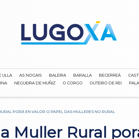
E ULLA
AS NOGAIS
BALEIRA
BARALLA
BECERREÁ
CAST
RNA
NEGUEIRA DE MUÑIZ
O CORGO
OUTEIRO DE REI
PALA
RURAL PORÁ EN VALOR O PAPEL DAS MULLERES NO RURAL
 Muller Rural porá