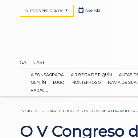
Axenda
OUTROS PERIÓDICOS
GAL
CAST
A FONSAGRADA
A RIBEIRA DE PIQUÍN
ANTAS D
GUNTÍN
LUGO
MONTERROSO
NAVIA DE SUA
RÁBADE
INICIO
>
LUGOXA
>
LUGO
>
O V CONGRESO DA MULLER 
O V Congreso da