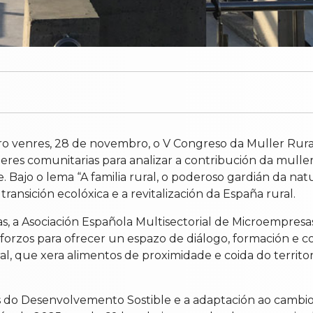
ro venres, 28 de novembro, o V Congreso da Muller Rur
íderes comunitarias para analizar a contribución da mul
. Bajo o lema “A familia rural, o poderoso gardián da nat
 transición ecolóxica e a revitalización da España rural.
, a Asociación Española Multisectorial de Microempresa
rzos para ofrecer un espazo de diálogo, formación e co
al, que xera alimentos de proximidade e coida do territo
 do Desenvolvemento Sostible e a adaptación ao cambio c