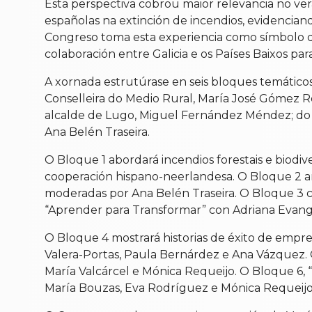
Esta perspectiva cobrou maior relevancia no v
españolas na extinción de incendios, evidencian
Congreso toma esta experiencia como símbolo de r
colaboración entre Galicia e os Países Baixos par
A xornada estrutúrase en seis bloques temáticos
Conselleira do Medio Rural, María José Gómez 
alcalde de Lugo, Miguel Fernández Méndez; do C
Ana Belén Traseira.
O Bloque 1 abordará incendios forestais e bio
cooperación hispano-neerlandesa. O Bloque 2 an
moderadas por Ana Belén Traseira. O Bloque 3 c
“Aprender para Transformar” con Adriana Evange
O Bloque 4 mostrará historias de éxito de empre
Valera-Portas, Paula Bernárdez e Ana Vázquez. O
María Valcárcel e Mónica Requeijo. O Bloque 6, 
María Bouzas, Eva Rodríguez e Mónica Requeijo,