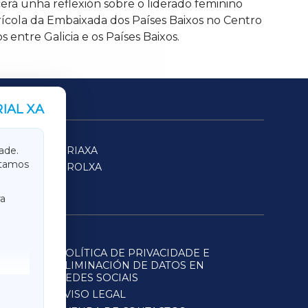
rá unha reflexión sobre o liderado feminino
Agrícola da Embaixada dos Países Baixos no Centro
entre Galicia e os Países Baixos.
IAL XA
SARRIAXA
ade.
itamos
FERROLXA
a
POLÍTICA DE PRIVACIDADE E
ELIMINACIÓN DE DATOS EN
REDES SOCIAIS
AVISO LEGAL