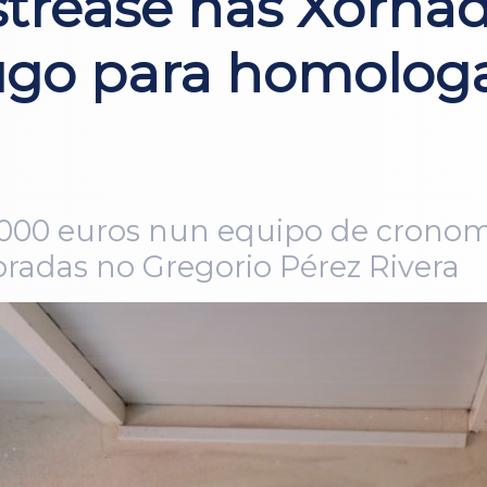
stréase nas Xorna
ugo para homolog
6.000 euros nun equipo de crono
radas no Gregorio Pérez Rivera