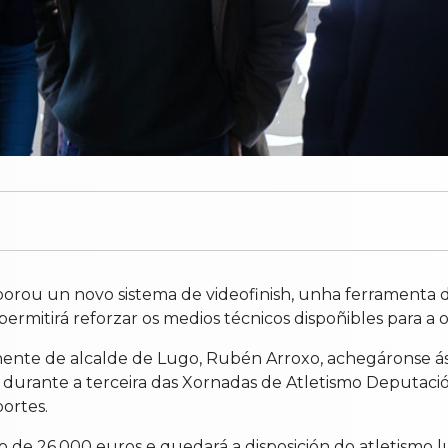
orou un novo sistema de videofinish, unha ferramenta d
e permitirá reforzar os medios técnicos dispoñibles para 
tenente de alcalde de Lugo, Rubén Arroxo, achegáronse á
durante a terceira das Xornadas de Atletismo Deputació
ortes.
o de 26.000 euros e quedará a disposición do atletismo 