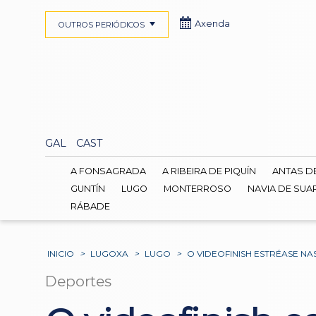
Axenda
OUTROS PERIÓDICOS
GAL
CAST
A FONSAGRADA
A RIBEIRA DE PIQUÍN
ANTAS D
GUNTÍN
LUGO
MONTERROSO
NAVIA DE SUA
RÁBADE
INICIO
>
LUGOXA
>
LUGO
>
O VIDEOFINISH ESTRÉASE N
Deportes