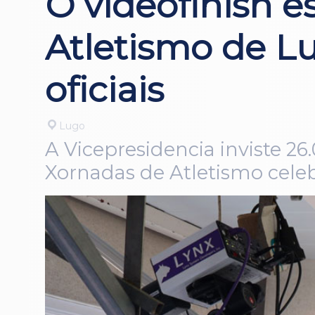
O videofinish e
Atletismo de L
oficiais
Lugo
A Vicepresidencia inviste 2
Xornadas de Atletismo celeb