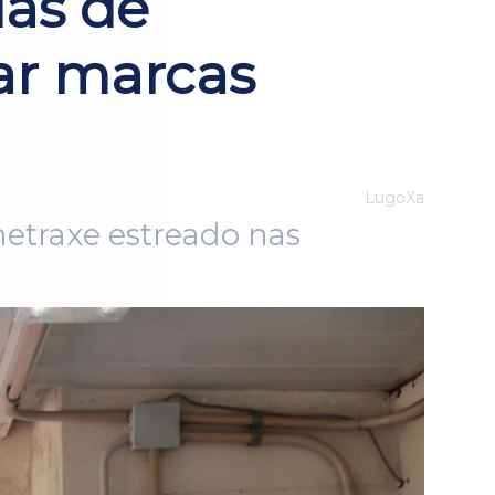
das de
ar marcas
LugoXa
metraxe estreado nas