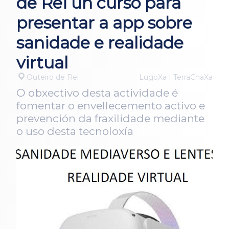
de Rei un curso para
presentar a app sobre
sanidade e realidade
virtual
Outeiro de Rei
LugoXa | TerraChaXa
O obxectivo desta actividade é
fomentar o envellecemento activo e
prevención da fraxilidade mediante
o uso desta tecnoloxía