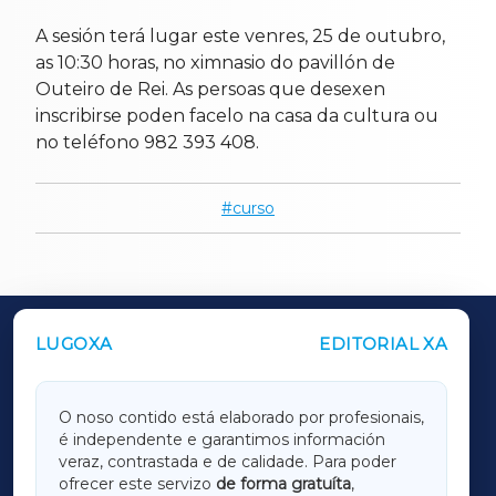
A sesión terá lugar este venres, 25 de outubro,
as 10:30 horas, no ximnasio do pavillón de
Outeiro de Rei. As persoas que desexen
inscribirse poden facelo na casa da cultura ou
no teléfono 982 393 408.
curso
LUGOXA
EDITORIAL XA
OUTROS PERIÓDICOS
GALICIAXA
O noso contido está elaborado por profesionais,
é independente e garantimos información
LUGOXA
veraz, contrastada e de calidade. Para poder
ofrecer este servizo
de forma gratuíta
,