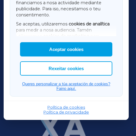
financiamos a nosa actividade mediante
TERRACHAXA
publicidade. Para iso, necesitamos o teu
consentimento.
SARRIAXA
Se aceptas, utilizaremos
cookies de analítica
para medir a nosa audiencia. Tamén
AMARIÑAXA
utilizaremos
cookies de marketing
para
mostrar publicidade de terceiros.
Aceptar cookies
RIBEIRASACRAXA
Así mesmo, podes personalizar a elección das
cookies que desexas permitir.
ACORUÑAXA
Rexeitar cookies
FERROLXA
Queres personalizar a túa aceptación de cookies?
Faino aquí.
OURENSEXA
Política de cookies
Política de privacidade