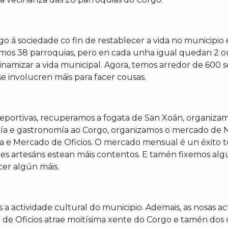
algo á sociedade co fin de restablecer a vida no municipi
os 38 parroquias, pero en cada unha igual quedan 2 ou 
inamizar a vida municipal. Agora, temos arredor de 600 s
e involucren máis para facer cousas.
deportivas, recuperamos a fogata de San Xoán, organiz
ía e gastronomía ao Corgo, organizamos o mercado de N
ia e Mercado de Oficios. O mercado mensual é un éxito t
stes artesáns estean máis contentos. E tamén fixemos alg
cer algún máis.
actividade cultural do municipio. Ademais, as nosas acti
de Oficios atrae moitísima xente do Corgo e tamén dos 