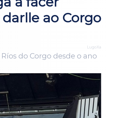
a a facer
darlle ao Corgo
LugoXa
 Ríos do Corgo desde o ano