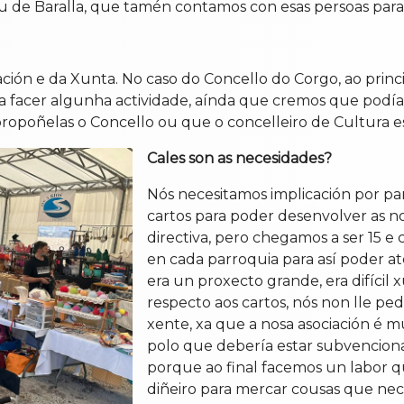
u de Baralla, que tamén contamos con esas persoas para 
ción e da Xunta. No caso do Concello do Corgo, ao prin
a facer algunha actividade, aínda que cremos que podían
opoñelas o Concello ou que o concelleiro de Cultura es
Cales son as necesidades?
Nós necesitamos implicación por par
cartos para poder desenvolver as n
directiva, pero chegamos a ser 15 
en cada parroquia para así poder a
era un proxecto grande, era difícil 
respecto aos cartos, nós non lle ped
xente, xa que a nosa asociación é m
polo que debería estar subvenciona
porque ao final facemos un labor q
diñeiro para mercar cousas que nec