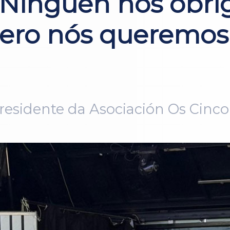
“Ninguén nos obrig
pero nós queremos 
residente da Asociación Os Cinco