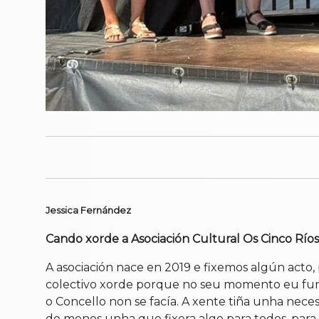
Jessica Fernández
Cando xorde a Asociación Cultural Os Cinco Río
A asociación nace en 2019 e fixemos algún act
colectivo xorde porque no seu momento eu fun c
o Concello non se facía. A xente tiña unha nece
de menos unha que fixera algo para todos, para