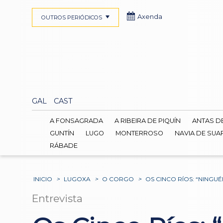
Axenda
OUTROS PERIÓDICOS
GAL
CAST
A FONSAGRADA
A RIBEIRA DE PIQUÍN
ANTAS D
GUNTÍN
LUGO
MONTERROSO
NAVIA DE SUA
RÁBADE
INICIO
>
LUGOXA
>
O CORGO
>
OS CINCO RÍOS: “NING
Entrevista