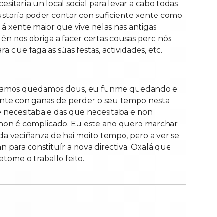
esitaría un local social para levar a cabo todas
gustaría poder contar con suficiente xente como
 á xente maior que vive nelas nas antigas
guén nos obriga a facer certas cousas pero nós
a que faga as súas festas, actividades, etc.
mezamos quedamos dous, eu funme quedando e
xente con ganas de perder o seu tempo nesta
e necesitaba e das que necesitaba e non
 non é complicado. Eu este ano quero marchar
da veciñanza de hai moito tempo, pero a ver se
para constituír a nova directiva. Oxalá que
tome o traballo feito.