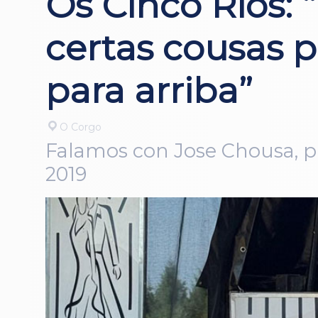
Os Cinco Ríos: 
certas cousas 
para arriba”
O Corgo
Falamos con Jose Chousa, p
2019