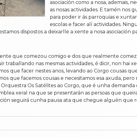
asociación como a nosa, ademais, nec
as nosas actividades. E tamén nos 
para poder ir ás parroquias e xuntar
escolas e facer alí actividades. Nin
stamos dispostos a deixarlle a xente a nosa asociación par
ai xente que comezou comigo e dos que realmente co
 traballando nas mesmas actividades, é dicir, non hai 
amos que facer nestes anos, levando ao Corgo cousas qu
ramos que facemos cousas e necesitamos esa axuda, pero
 a Orquestra Os Satélites ao Corgo, que é unha demanda 
lea xeral na que se presentarán as persoas que queiran 
iación seguirá cunha pausa ata que chegue alguén que re