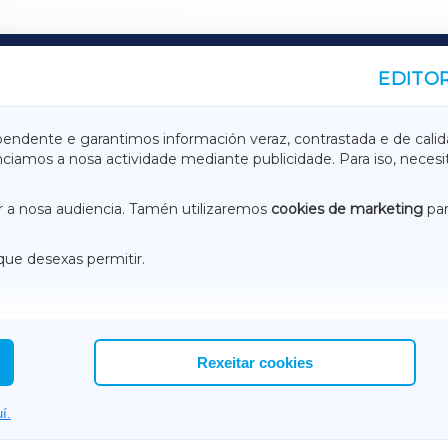
EDITOR
A
TERRACHAXA
pendente e garantimos información veraz, contrastada e de calid
anciamos a nosa actividade mediante publicidade. Para iso, neces
ASACRAXA
ACORUÑAXA
 a nosa audiencia. Tamén utilizaremos
cookies de marketing
par
que desexas permitir.
ACEBOOK
CONTACTO
NSTAGRAM
EMEROTECA
Rexeitar cookies
í.