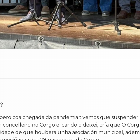
s?
o, pero coa chegada da pandemia tivemos que suspender 
oncelleiro no Corgo e, cando o deixei, cría que O Corgo
sidade de que houbera unha asociación municipal, ademai
 a veciñanza das 28 parroquias do Corgo.