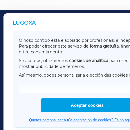
LUGOXA
OUTROS PERIÓDICOS
GALICIAXA
LUGOX
O noso contido está elaborado por profesionais, é inde
Para poder ofrecer este servizo
de forma gratuíta
, fin
AMARIÑAXA
RIBEIR
o teu consentimento.
OURENSEXA
Se aceptas, utilizaremos
cookies de analítica
para medir
mostrar publicidade de terceiros.
Así mesmo, podes personalizar a elección das cookies 
F
I
H
Aceptar cookies
Queres personalizar a túa aceptación de cookies? Faino aqu