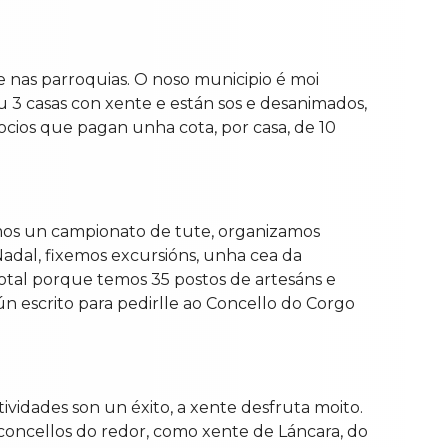
o e nas parroquias. O noso municipio é moi
3 casas con xente e están sos e desanimados,
ocios que pagan unha cota, por casa, de 10
amos un campionato de tute, organizamos
adal, fixemos excursións, unha cea da
otal porque temos 35 postos de artesáns e
ún escrito para pedirlle ao Concello do Corgo
vidades son un éxito, a xente desfruta moito.
concellos do redor, como xente de Láncara, do