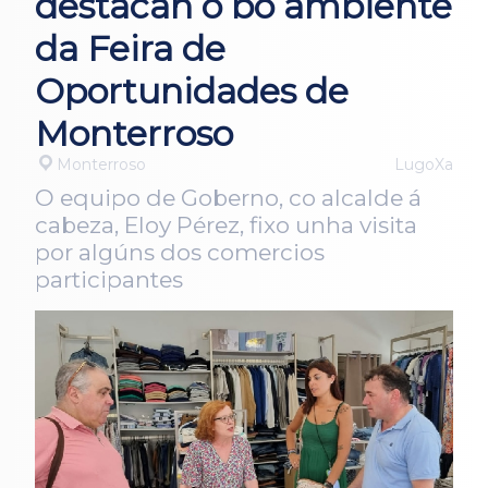
destacan o bo ambiente
da Feira de
Oportunidades de
Monterroso
Monterroso
LugoXa
O equipo de Goberno, co alcalde á
cabeza, Eloy Pérez, fixo unha visita
por algúns dos comercios
participantes