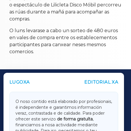
o espectáculo de Lilicleta Disco Móbil percorreu
as rúas durante a mañá para acompañar as
compras.
O luns levarase a cabo un sorteo de 480 euros
en vales de compra entre os establecementos
participantes para canxear neses mesmos
comercios.
LUGOXA
EDITORIAL XA
OUTROS PERIÓDICOS
GALICIAXA
O noso contido está elaborado por profesionais,
é independente e garantimos información
LUGOXA
veraz, contrastada e de calidade. Para poder
ofrecer este servizo
de forma gratuíta
,
financiamos a nosa actividade mediante
TERRACHAXA
publicidade. Para iso, necesitamos o teu