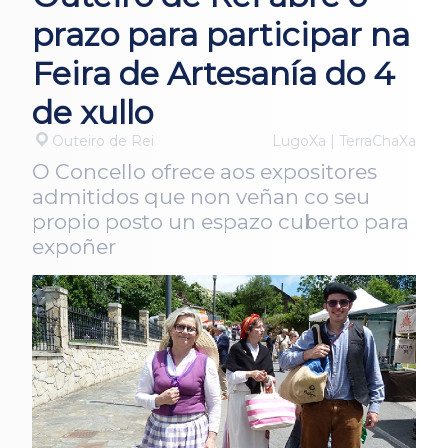
prazo para participar na
Feira de Artesanía do 4
de xullo
Outeiro de Rei
LugoXa | TerraChaXa
O Concello ofrece aos expositores
admitidos que non veñan co seu
propio posto un espazo cuberto para
expoñer