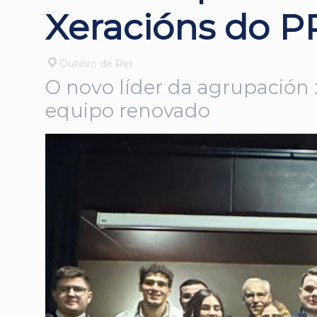
Xeracións do P
Outeiro de Rei
O novo líder da agrupación 
equipo renovado