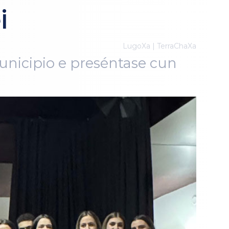
i
LugoXa | TerraChaXa
unicipio e preséntase cun