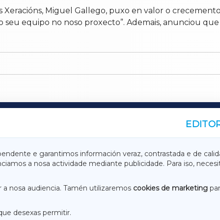
as Xeracións, Miguel Gallego, puxo en valor o crecement
 o seu equipo no noso proxecto”. Ademais, anunciou que
EDITOR
A
TERRACHAXA
pendente e garantimos información veraz, contrastada e de calid
anciamos a nosa actividade mediante publicidade. Para iso, neces
ASACRAXA
ACORUÑAXA
 a nosa audiencia. Tamén utilizaremos
cookies de marketing
par
que desexas permitir.