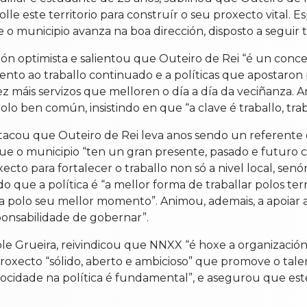
le este territorio para construír o seu proxecto vital.
 municipio avanza na boa dirección, disposto a seguir t
sión optimista e salientou que Outeiro de Rei “é un con
nto ao traballo continuado e a políticas que apostaron p
vez máis servizos que melloren o día a día da veciñanza.
o ben común, insistindo en que “a clave é traballo, traba
estacou que Outeiro de Rei leva anos sendo un referente
ue o municipio “ten un gran presente, pasado e futuro c
cto para fortalecer o traballo non só a nivel local, sen
o que a política é “a mellor forma de traballar polos t
 polo seu mellor momento”. Animou, ademais, a apoiar a
onsabilidade de gobernar”.
e Grueira, reivindicou que NNXX “é hoxe a organización 
oxecto “sólido, aberto e ambicioso” que promove o talent
 mocidade na política é fundamental”, e asegurou que es