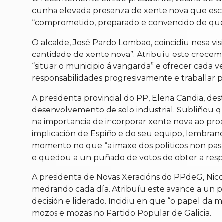
cunha elevada presenza de xente nova que escol
“comprometido, preparado e convencido de que o
O alcalde, José Pardo Lombao, coincidiu nesa vi
cantidade de xente nova”. Atribuíu este creceme
“situar o municipio á vangarda” e ofrecer cada 
responsabilidades progresivamente e traballar pol
A presidenta provincial do PP, Elena Candia, d
desenvolvemento de solo industrial. Subliñou q
na importancia de incorporar xente nova ao proxe
implicación de Espiño e do seu equipo, lembrand
momento no que “a imaxe dos políticos non pasa
e quedou a un puñado de votos de obter a resp
A presidenta de Novas Xeracións do PPdeG, Nicol
medrando cada día. Atribuíu este avance a un pr
decisión e liderado. Incidiu en que “o papel da
mozos e mozas no Partido Popular de Galicia.