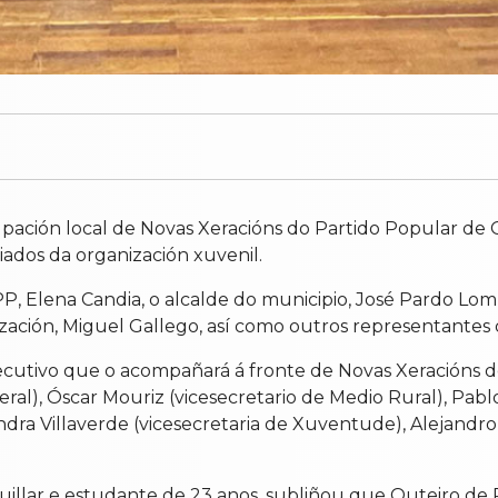
pación local de Novas Xeracións do Partido Popular de 
liados da organización xuvenil.
PP, Elena Candia, o alcalde do municipio, José Pardo Lom
zación, Miguel Gallego, así como outros representantes do
cutivo que o acompañará á fronte de Novas Xeracións d
eral), Óscar Mouriz (vicesecretario de Medio Rural), Pab
andra Villaverde (vicesecretaria de Xuventude), Alejandro F
illar e estudante de 23 anos, subliñou que Outeiro de R