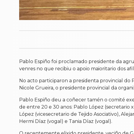
Pablo Espiño foi proclamado presidente da agru
venres no que recibiu o apoio maioritario dos afi
No acto participaron a presidenta provincial do 
Nicole Grueira, o presidente provincial da organi
Pablo Espiño deu a coñecer tamén o comité exe
de entre 20 e 30 anos: Pablo López (secretario x
López (vicesecretario de Tejido Asociativo), Alej
Hermi Díaz (vogal) e Tania Díaz (vogal).
O recentemente elixido presidente, veciño de Gu