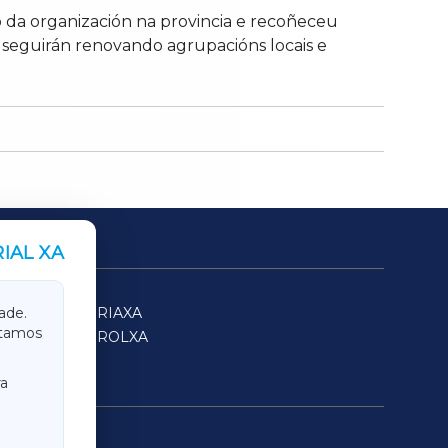
o da organización na provincia e recoñeceu
 seguirán renovando agrupacións locais e
IAL XA
SARRIAXA
ade.
itamos
FERROLXA
a