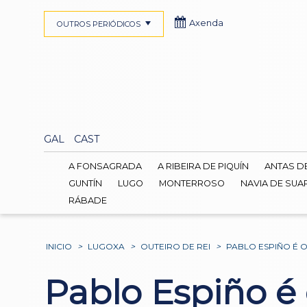
Axenda
OUTROS PERIÓDICOS
GAL
CAST
A FONSAGRADA
A RIBEIRA DE PIQUÍN
ANTAS D
GUNTÍN
LUGO
MONTERROSO
NAVIA DE SUA
RÁBADE
INICIO
>
LUGOXA
>
OUTEIRO DE REI
>
PABLO ESPIÑO É 
Pablo Espiño é