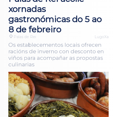
xornadas
gastronómicas do 5 ao
8 de febreiro
Palas de Rei
LugoXa
Os establecementos locais ofrecen
racións de inverno con desconto en
viños para acompañar as propostas
culinarias