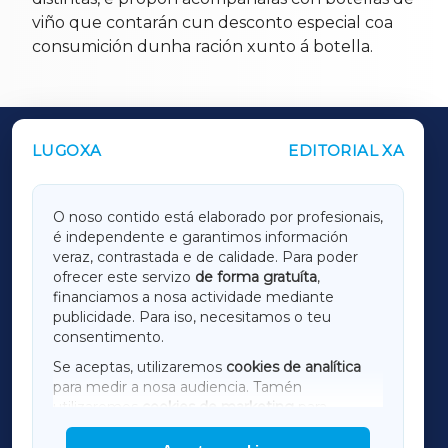
viño que contarán cun desconto especial coa
consumición dunha ración xunto á botella.
LUGOXA
EDITORIAL XA
OUTROS PERIÓDICOS
GALICIAXA
O noso contido está elaborado por profesionais,
é independente e garantimos información
LUGOXA
veraz, contrastada e de calidade. Para poder
ofrecer este servizo
de forma gratuíta
,
financiamos a nosa actividade mediante
TERRACHAXA
publicidade. Para iso, necesitamos o teu
consentimento.
SARRIAXA
Se aceptas, utilizaremos
cookies de analítica
para medir a nosa audiencia. Tamén
AMARIÑAXA
utilizaremos
cookies de marketing
para
mostrar publicidade de terceiros.