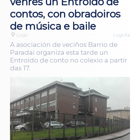
venres un Entroido de
contos, con obradoiros
de música e baile
Lugo
LugoXa
A asociación de veciños Barrio de
Paradai organiza esta tarde un
Entroido de conto no colexio a partir
das 17.