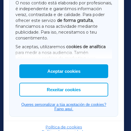
O noso contido está elaborado por profesionais,
é independente e garantimos información
LUGOXA
veraz, contrastada e de calidade. Para poder
ofrecer este servizo
de forma gratuíta
,
financiamos a nosa actividade mediante
TERRACHAXA
publicidade. Para iso, necesitamos o teu
consentimento.
SARRIAXA
Se aceptas, utilizaremos
cookies de analítica
para medir a nosa audiencia. Tamén
AMARIÑAXA
utilizaremos
cookies de marketing
para
mostrar publicidade de terceiros.
Aceptar cookies
RIBEIRASACRAXA
Así mesmo, podes personalizar a elección das
cookies que desexas permitir.
ACORUÑAXA
Rexeitar cookies
FERROLXA
Queres personalizar a túa aceptación de cookies?
Faino aquí.
OURENSEXA
Política de cookies