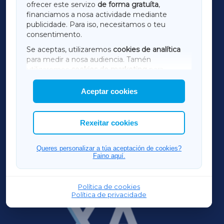
ofrecer este servizo
de forma gratuíta
,
financiamos a nosa actividade mediante
TERRACHAXA
publicidade. Para iso, necesitamos o teu
consentimento.
SARRIAXA
Se aceptas, utilizaremos
cookies de analítica
para medir a nosa audiencia. Tamén
AMARIÑAXA
utilizaremos
cookies de marketing
para
mostrar publicidade de terceiros.
Aceptar cookies
RIBEIRASACRAXA
Así mesmo, podes personalizar a elección das
cookies que desexas permitir.
ACORUÑAXA
Rexeitar cookies
FERROLXA
Queres personalizar a túa aceptación de cookies?
Faino aquí.
OURENSEXA
Política de cookies
Política de privacidade