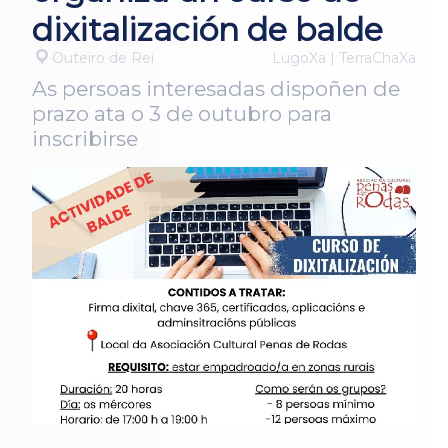
dixitalización de balde
Outeiro de Rei
LugoXa | TerraChaXa
As persoas interesadas dispoñen de
prazo ata o 3 de outubro para
inscribirse