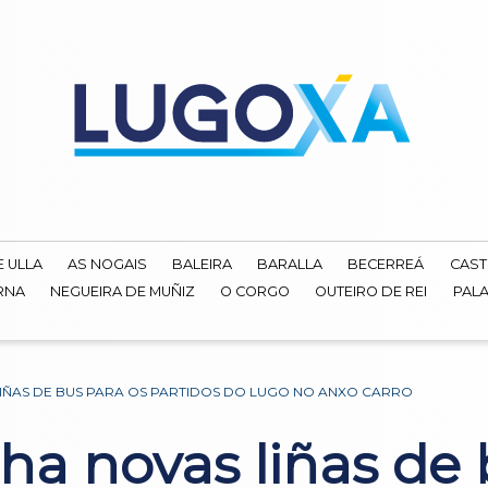
E ULLA
AS NOGAIS
BALEIRA
BARALLA
BECERREÁ
CAST
RNA
NEGUEIRA DE MUÑIZ
O CORGO
OUTEIRO DE REI
PALA
IÑAS DE BUS PARA OS PARTIDOS DO LUGO NO ANXO CARRO
a novas liñas de 