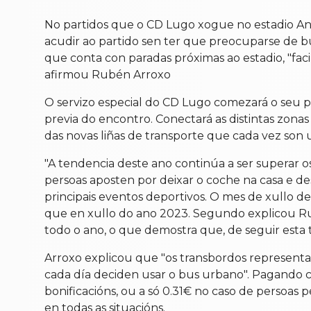
No partidos que o CD Lugo xogue no estadio Anx
acudir ao partido sen ter que preocuparse de bus
que conta con paradas próximas ao estadio, "faci
afirmou Rubén Arroxo
O servizo especial do CD Lugo comezará o seu p
previa do encontro. Conectará as distintas zon
das novas liñas de transporte que cada vez son 
"A tendencia deste ano continúa a ser superar o
persoas aposten por deixar o coche na casa e d
principais eventos deportivos. O mes de xullo d
que en xullo do ano 2023. Segundo explicou R
todo o ano, o que demostra que, de seguir esta 
Arroxo explicou que "os transbordos represent
cada día deciden usar o bus urbano". Pagando con
bonificacións, ou a só 0.31€ no caso de persoas
en todas as situacións.