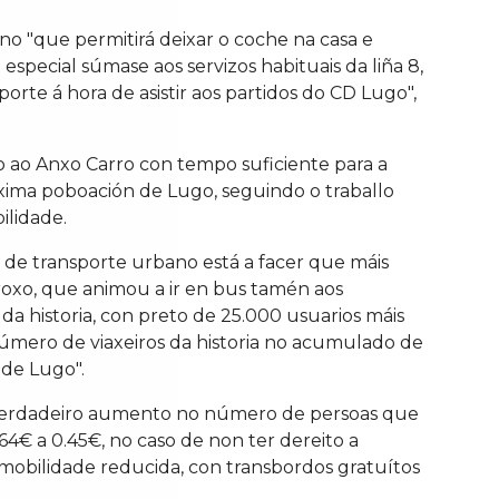
o "que permitirá deixar o coche na casa e
special súmase aos servizos habituais da liña 8,
orte á hora de asistir aos partidos do CD Lugo",
o ao Anxo Carro con tempo suficiente para a
áxima poboación de Lugo, seguindo o traballo
ilidade.
s de transporte urbano está a facer que máis
roxo, que animou a ir en bus tamén aos
da historia, con preto de 25.000 usuarios máis
mero de viaxeiros da historia no acumulado de
 de Lugo".
n verdadeiro aumento no número de persoas que
64€ a 0.45€, no caso de non ter dereito a
 mobilidade reducida, con transbordos gratuítos