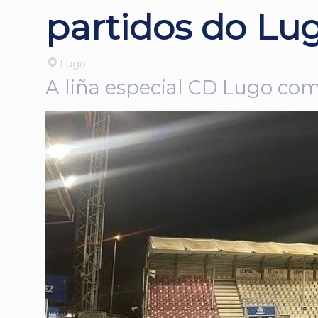
partidos do Lu
Lugo
A liña especial CD Lugo com