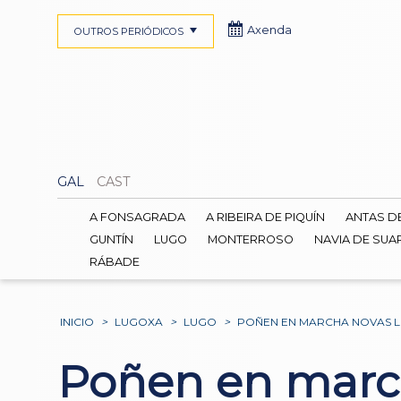
Axenda
OUTROS PERIÓDICOS
GAL
CAST
A FONSAGRADA
A RIBEIRA DE PIQUÍN
ANTAS D
GUNTÍN
LUGO
MONTERROSO
NAVIA DE SUA
RÁBADE
INICIO
>
LUGOXA
>
LUGO
>
POÑEN EN MARCHA NOVAS L
Poñen en march