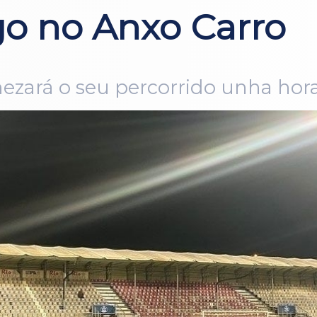
go no Anxo Carro
ezará o seu percorrido unha hora