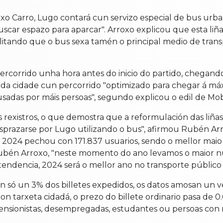
o Carro, Lugo contará cun servizo especial de bus urban
car espazo para aparcar". Arroxo explicou que esta liña e
litando que o bus sexa tamén o principal medio de transp
ercorrido unha hora antes do inicio do partido, chegand
as da cidade cun percorrido "optimizado para chegar á m
usadas por máis persoas", segundo explicou o edil de Mob
s rexistros, o que demostra que a reformulación das liña
esprazarse por Lugo utilizando o bus", afirmou Rubén Ar
e 2024 pechou con 171.837 usuarios, sendo o mellor maio 
ubén Arroxo, "neste momento do ano levamos o maior nú
tendencia, 2024 será o mellor ano no transporte público
an só un 3% dos billetes expedidos, os datos amosan u
 tarxeta cidadá, o prezo do billete ordinario pasa de 0.
 pensionistas, desempregadas, estudantes ou persoas con