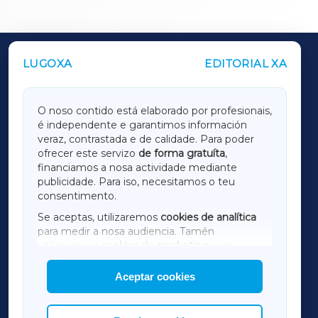
LUGOXA
EDITORIAL XA
OUTROS PERIÓDICOS
GALICIAXA
O noso contido está elaborado por profesionais,
é independente e garantimos información
LUGOXA
veraz, contrastada e de calidade. Para poder
ofrecer este servizo
de forma gratuíta
,
financiamos a nosa actividade mediante
TERRACHAXA
publicidade. Para iso, necesitamos o teu
consentimento.
SARRIAXA
Se aceptas, utilizaremos
cookies de analítica
para medir a nosa audiencia. Tamén
AMARIÑAXA
utilizaremos
cookies de marketing
para
mostrar publicidade de terceiros.
Aceptar cookies
RIBEIRASACRAXA
Así mesmo, podes personalizar a elección das
cookies que desexas permitir.
ACORUÑAXA