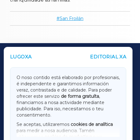
San Froilán
LUGOXA
EDITORIAL XA
OUTROS PERIÓDICOS
GALICIAXA
O noso contido está elaborado por profesionais,
é independente e garantimos información
LUGOXA
veraz, contrastada e de calidade. Para poder
ofrecer este servizo
de forma gratuíta
,
financiamos a nosa actividade mediante
TERRACHAXA
publicidade. Para iso, necesitamos o teu
consentimento.
SARRIAXA
Se aceptas, utilizaremos
cookies de analítica
para medir a nosa audiencia. Tamén
AMARIÑAXA
utilizaremos
cookies de marketing
para