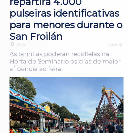
repartirá 4.000
pulseiras identificativas
para menores durante o
San Froilán
Lugo
LugoXa
As familias poderán recollelas na
Horta do Seminario os días de maior
afluencia ao feiral