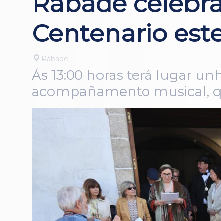
Rábade celebra
Centenario es
Rábade
Ás 13:00 horas terá lugar un
acompañamento musical, que