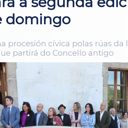
rá a segunda edic
te domingo
ha procesión cívica polas rúas da
 partirá do Concello antigo