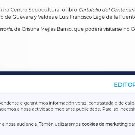
n no Centro Sociocultural o libro
Cartafolio del Centenari
o de Guevara y Valdés e Luis Francisco Lage de la Fuent
toria,
de Cristina Mejías Bamio, que poderá visitarse no C
EDITOR
A
TERRACHAXA
pendente e garantimos información veraz, contrastada e de calid
anciamos a nosa actividade mediante publicidade. Para iso, neces
ASACRAXA
ACORUÑAXA
 a nosa audiencia. Tamén utilizaremos
cookies de marketing
par