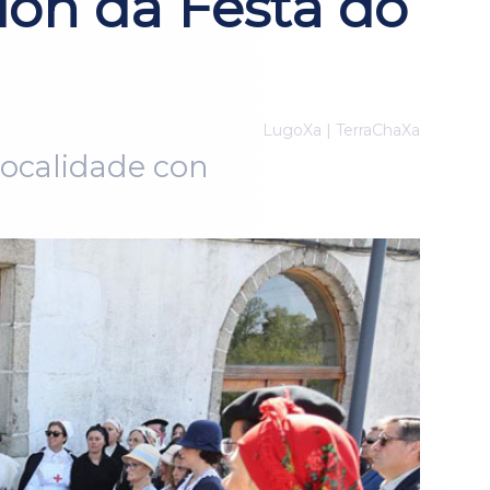
ión da Festa do
LugoXa | TerraChaXa
 localidade con