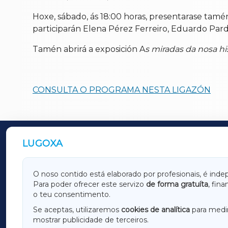
Hoxe, sábado, ás 18:00 horas, presentarase tamé
participarán Elena Pérez Ferreiro, Eduardo Pard
Tamén abrirá a exposición A
s miradas da nosa his
CONSULTA O PROGRAMA NESTA LIGAZÓN
LUGOXA
OUTROS PERIÓDICOS
GALICIAXA
LUGOX
O noso contido está elaborado por profesionais, é inde
Para poder ofrecer este servizo
de forma gratuíta
, fin
AMARIÑAXA
RIBEIR
o teu consentimento.
OURENSEXA
Se aceptas, utilizaremos
cookies de analítica
para medir
mostrar publicidade de terceiros.