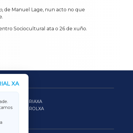
o
, de Manuel Lage, nun acto no que
e.
entro Sociocultural ata o 26 de xuño.
IAL XA
SARRIAXA
ade.
itamos
FERROLXA
a