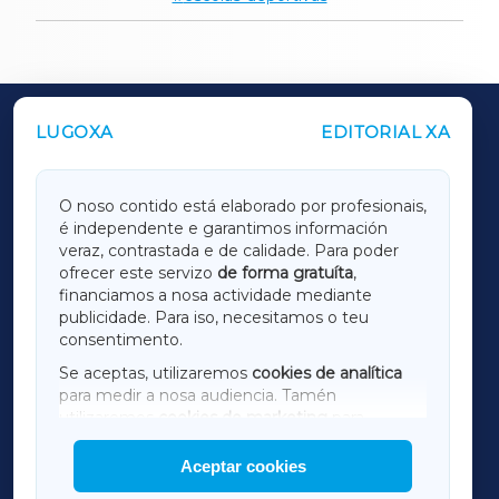
LUGOXA
EDITORIAL XA
OUTROS PERIÓDICOS
GALICIAXA
O noso contido está elaborado por profesionais,
é independente e garantimos información
LUGOXA
veraz, contrastada e de calidade. Para poder
ofrecer este servizo
de forma gratuíta
,
financiamos a nosa actividade mediante
TERRACHAXA
publicidade. Para iso, necesitamos o teu
consentimento.
SARRIAXA
Se aceptas, utilizaremos
cookies de analítica
para medir a nosa audiencia. Tamén
AMARIÑAXA
utilizaremos
cookies de marketing
para
mostrar publicidade de terceiros.
Aceptar cookies
RIBEIRASACRAXA
Así mesmo, podes personalizar a elección das
cookies que desexas permitir.