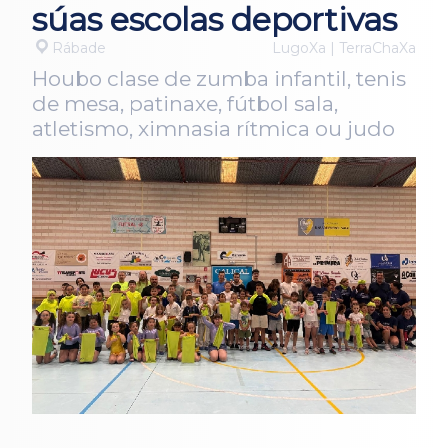
súas escolas deportivas
Rábade
LugoXa | TerraChaXa
Houbo clase de zumba infantil, tenis
de mesa, patinaxe, fútbol sala,
atletismo, ximnasia rítmica ou judo