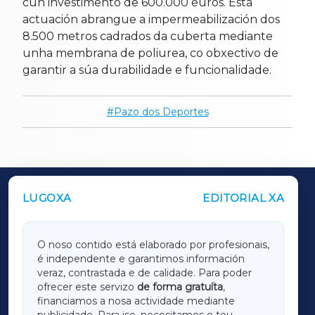
cun investimento de 600.000 euros. Esta
actuación abrangue a impermeabilización dos
8.500 metros cadrados da cuberta mediante
unha membrana de poliurea, co obxectivo de
garantir a súa durabilidade e funcionalidade.
Pazo dos Deportes
LUGOXA
EDITORIAL XA
OUTROS PERIÓDICOS
GALICIAXA
O noso contido está elaborado por profesionais,
é independente e garantimos información
LUGOXA
veraz, contrastada e de calidade. Para poder
ofrecer este servizo
de forma gratuíta
,
financiamos a nosa actividade mediante
TERRACHAXA