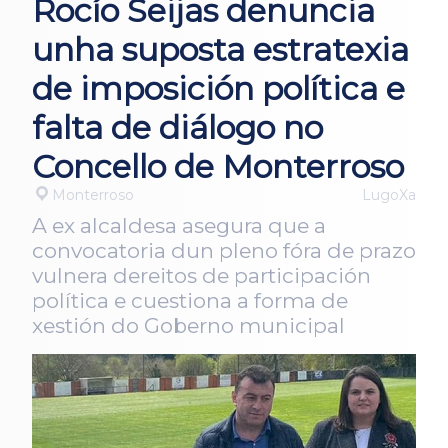
Rocío Seijas denuncia
unha suposta estratexia
de imposición política e
falta de diálogo no
Concello de Monterroso
Monterroso
LugoXa
A ex alcaldesa asegura que a
convocatoria dun pleno fóra de prazo
vulnera dereitos de participación
política e cuestiona a forma de
xestión do Goberno municipal