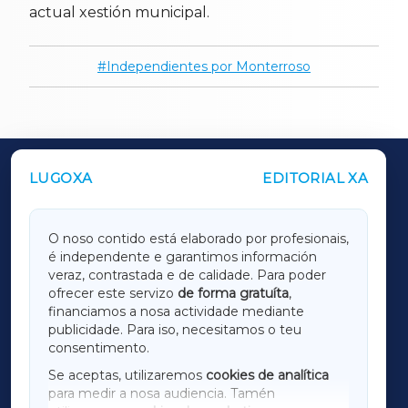
actual xestión municipal.
Independientes por Monterroso
LUGOXA
EDITORIAL XA
OUTROS PERIÓDICOS
GALICIAXA
O noso contido está elaborado por profesionais,
é independente e garantimos información
LUGOXA
veraz, contrastada e de calidade. Para poder
ofrecer este servizo
de forma gratuíta
,
financiamos a nosa actividade mediante
TERRACHAXA
publicidade. Para iso, necesitamos o teu
consentimento.
SARRIAXA
Se aceptas, utilizaremos
cookies de analítica
para medir a nosa audiencia. Tamén