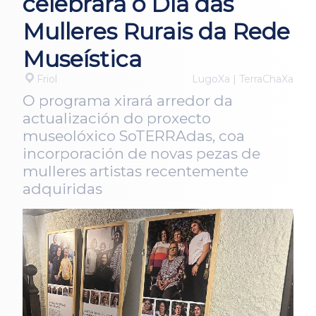
celebrará o Día das
Mulleres Rurais da Rede
Museística
Friol
LugoXa | TerraChaXa
O programa xirará arredor da
actualización do proxecto
museolóxico SoTERRAdas, coa
incorporación de novas pezas de
mulleres artistas recentemente
adquiridas