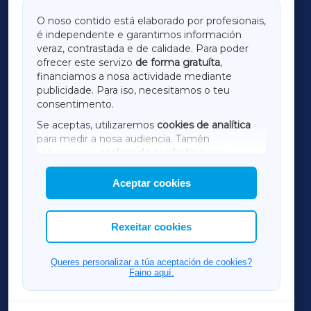
GALICIAXA
O noso contido está elaborado por profesionais,
é independente e garantimos información
LUGOXA
veraz, contrastada e de calidade. Para poder
ofrecer este servizo
de forma gratuíta
,
financiamos a nosa actividade mediante
TERRACHAXA
publicidade. Para iso, necesitamos o teu
consentimento.
SARRIAXA
Se aceptas, utilizaremos
cookies de analítica
para medir a nosa audiencia. Tamén
AMARIÑAXA
utilizaremos
cookies de marketing
para
mostrar publicidade de terceiros.
Aceptar cookies
RIBEIRASACRAXA
Así mesmo, podes personalizar a elección das
cookies que desexas permitir.
ACORUÑAXA
Rexeitar cookies
FERROLXA
Queres personalizar a túa aceptación de cookies?
Faino aquí.
OURENSEXA