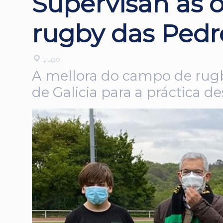
Supervisan as 
rugby das Pedr
Lugo
A mellora do campo de rugb
de Galicia para a práctica de