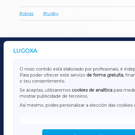
obras
rugby
LUGOXA
OUTROS PERIÓDICOS
GALICIAXA
LUGOX
O noso contido está elaborado por profesionais, é inde
Para poder ofrecer este servizo
de forma gratuíta
, fin
AMARIÑAXA
RIBEIR
o teu consentimento.
OURENSEXA
Se aceptas, utilizaremos
cookies de analítica
para medir
mostrar publicidade de terceiros.
Así mesmo, podes personalizar a elección das cookies 
F
I
H