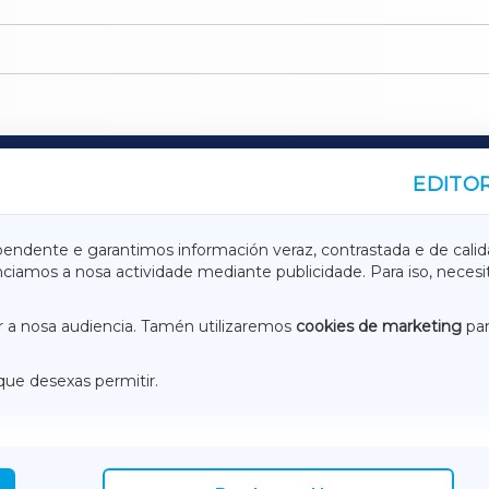
EDITOR
A
TERRACHAXA
pendente e garantimos información veraz, contrastada e de calid
anciamos a nosa actividade mediante publicidade. Para iso, neces
ASACRAXA
ACORUÑAXA
 a nosa audiencia. Tamén utilizaremos
cookies de marketing
par
que desexas permitir.
ACEBOOK
CONTACTO
NSTAGRAM
EMEROTECA