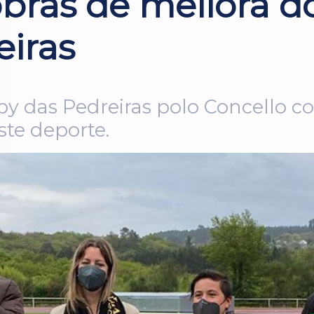
obras de mellora 
eiras
y das Pedreiras polo Concello c
ste deporte.