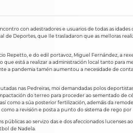
ncontro con adestradores e usuarios de todas as idades
 de Deportes, que lle trasladaron que as melloras reali
o Repetto, e do edil portavoz, Miguel Fernández, a rex
o que está a realizar a administración local tanto para m
ante a pandemia tamén aumentou a necesidade de conta
tadas nas Pedreiras, moi demandadas polos deportistas e 
compactación do terreo para proceder ao sementado de c
, así como a súa posterior fertilización, ademáis da re
 como a revisión e posta a punto do sistema de rego por 
óns públicas ao servizo das e dos afeccionados lucenses 
tbol de Nadela.