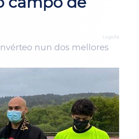
do campo de
LugoXa
onvérteo nun dos mellores