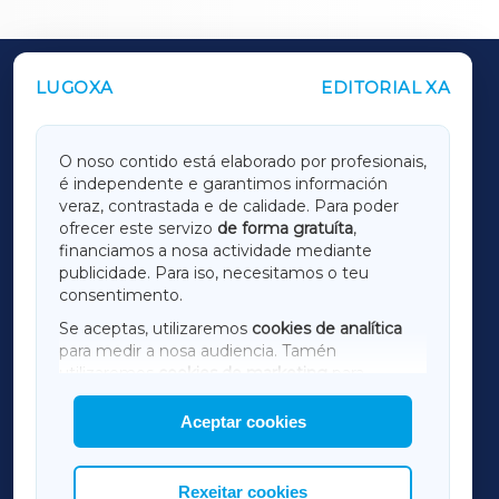
LUGOXA
EDITORIAL XA
OUTROS PERIÓDICOS
GALICIAXA
O noso contido está elaborado por profesionais,
é independente e garantimos información
LUGOXA
veraz, contrastada e de calidade. Para poder
ofrecer este servizo
de forma gratuíta
,
financiamos a nosa actividade mediante
TERRACHAXA
publicidade. Para iso, necesitamos o teu
consentimento.
SARRIAXA
Se aceptas, utilizaremos
cookies de analítica
para medir a nosa audiencia. Tamén
AMARIÑAXA
utilizaremos
cookies de marketing
para
mostrar publicidade de terceiros.
Aceptar cookies
RIBEIRASACRAXA
Así mesmo, podes personalizar a elección das
cookies que desexas permitir.
ACORUÑAXA
Rexeitar cookies