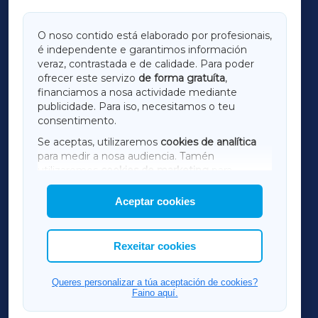
GALICIAXA
O noso contido está elaborado por profesionais,
é independente e garantimos información
LUGOXA
veraz, contrastada e de calidade. Para poder
ofrecer este servizo
de forma gratuíta
,
financiamos a nosa actividade mediante
TERRACHAXA
publicidade. Para iso, necesitamos o teu
consentimento.
SARRIAXA
Se aceptas, utilizaremos
cookies de analítica
para medir a nosa audiencia. Tamén
AMARIÑAXA
utilizaremos
cookies de marketing
para
mostrar publicidade de terceiros.
Aceptar cookies
RIBEIRASACRAXA
Así mesmo, podes personalizar a elección das
cookies que desexas permitir.
ACORUÑAXA
Rexeitar cookies
FERROLXA
Queres personalizar a túa aceptación de cookies?
Faino aquí.
OURENSEXA