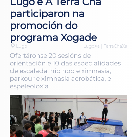
Lugo e A Terra Chá
participaron na
promoción do
programa Xogade
Lugo
LugoXa | TerraChaXa
Ofertáronse 20 sesións de
orientación e 10 das especialidades
de escalada, hip hop e ximnasia,
parkour e ximnasia acrobática, e
espeleoloxía