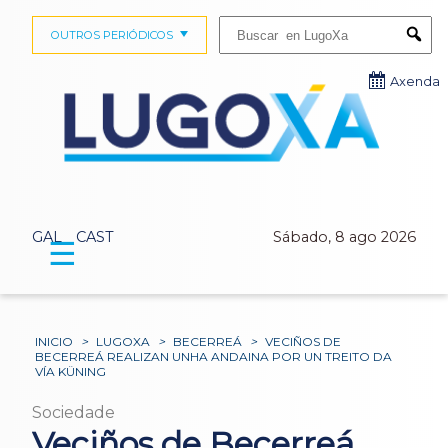
Buscar:
OUTROS PERIÓDICOS
Submi
Axenda
GAL
CAST
Sábado, 8 ago 2026
☰
INICIO
>
LUGOXA
>
BECERREÁ
>
VECIÑOS DE
BECERREÁ REALIZAN UNHA ANDAINA POR UN TREITO DA
VÍA KÜNING
Sociedade
Veciños de Becerreá