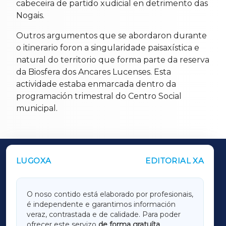
cabeceira de partido xudicial en detrimento das
Nogais.
Outros argumentos que se abordaron durante
o itinerario foron a singularidade paisaxística e
natural do territorio que forma parte da reserva
da Biosfera dos Ancares Lucenses. Esta
actividade estaba enmarcada dentro da
programación trimestral do Centro Social
municipal.
LUGOXA
EDITORIAL XA
OUTROS PERIÓDICOS
GALICIAXA
O noso contido está elaborado por profesionais,
é independente e garantimos información
LUGOXA
veraz, contrastada e de calidade. Para poder
ofrecer este servizo
de forma gratuíta
,