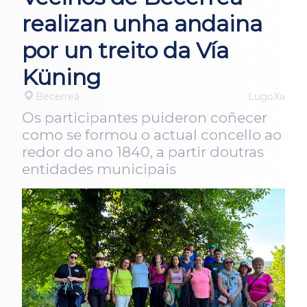
realizan unha andaina
por un treito da Vía
Küning
Becerreá
LugoXa
Os participantes puideron coñecer
como se formou o actual concello ao
redor do ano 1840, a partir doutras
entidades municipais