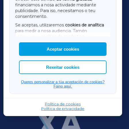
financiamos a nosa actividade mediante
TERRACHAXA
publicidade. Para iso, necesitamos o teu
consentimento.
SARRIAXA
Se aceptas, utilizaremos
cookies de analítica
para medir a nosa audiencia. Tamén
AMARIÑAXA
utilizaremos
cookies de marketing
para
mostrar publicidade de terceiros.
Aceptar cookies
RIBEIRASACRAXA
Así mesmo, podes personalizar a elección das
cookies que desexas permitir.
ACORUÑAXA
Rexeitar cookies
FERROLXA
Queres personalizar a túa aceptación de cookies?
Faino aquí.
OURENSEXA
Política de cookies
Política de privacidade