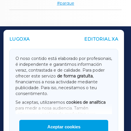
parque
LUGOXA
EDITORIAL XA
OUTROS PERIÓDICOS
GALICIAXA
O noso contido está elaborado por profesionais,
é independente e garantimos información
LUGOXA
veraz, contrastada e de calidade. Para poder
ofrecer este servizo
de forma gratuíta
,
financiamos a nosa actividade mediante
TERRACHAXA
publicidade. Para iso, necesitamos o teu
consentimento.
SARRIAXA
Se aceptas, utilizaremos
cookies de analítica
para medir a nosa audiencia. Tamén
AMARIÑAXA
utilizaremos
cookies de marketing
para
mostrar publicidade de terceiros.
Aceptar cookies
RIBEIRASACRAXA
Así mesmo, podes personalizar a elección das