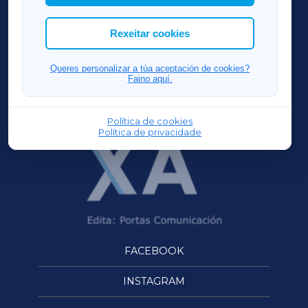
cookies que desexas permitir.
ACORUÑAXA
Rexeitar cookies
FERROLXA
Queres personalizar a túa aceptación de cookies?
Faino aquí.
OURENSEXA
Política de cookies
Política de privacidade
FACEBOOK
INSTAGRAM