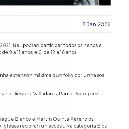
7 Jan 2022
2021. Nel, podían participar todos os nenos e
 9 a 11 anos; e C; de 12 a 16 anos.
unha extensión máxima dun folio por unha soa
Susana Diéguez Valladares, Paula Rodríguez
Yagüe Blanco e Martín Quintá Pereiro os
esias recibirán un accésit. Na categoría B os