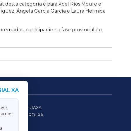
t desta categoría é para Xoel Ríos Moure e
íguez, Ángela García García e Laura Hermida
premiados, participarán na fase provincial do
IAL XA
SARRIAXA
ade.
itamos
FERROLXA
a