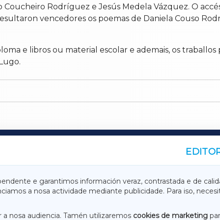
 Coucheiro Rodríguez e Jesús Medela Vázquez. O accési
resultaron vencedores os poemas de Daniela Couso Rodr
oma e libros ou material escolar e ademais, os traballos 
 Lugo.
EDITOR
A
TERRACHAXA
pendente e garantimos información veraz, contrastada e de calid
anciamos a nosa actividade mediante publicidade. Para iso, neces
ASACRAXA
ACORUÑAXA
 a nosa audiencia. Tamén utilizaremos
cookies de marketing
par