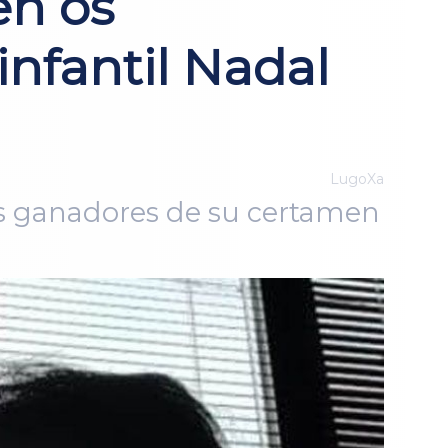
en ós
nfantil Nadal
LugoXa
los ganadores de su certamen