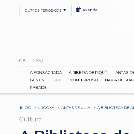
Axenda
OUTROS PERIÓDICOS
GAL
CAST
A FONSAGRADA
A RIBEIRA DE PIQUÍN
ANTAS D
GUNTÍN
LUGO
MONTERROSO
NAVIA DE SUA
RÁBADE
INICIO
>
LUGOXA
>
ANTAS DE ULLA
>
A BIBLIOTECA DE 
Cultura