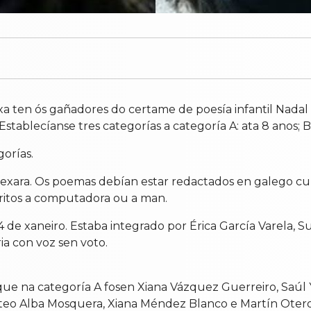
xa ten ós gañadores do certame de poesía infantil Nadal 
ablecíanse tres categorías a categoría A: ata 8 anos; B: de
orías.
esexara. Os poemas debían estar redactados en galego c
ritos a computadora ou a man.
 de xaneiro. Estaba integrado por Érica García Varela, 
a con voz sen voto.
ue na categoría A fosen Xiana Vázquez Guerreiro, Saúl 
o Alba Mosquera, Xiana Méndez Blanco e Martín Otero Igl