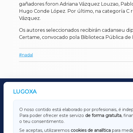
gañadores foron Adriana Vázquez Louzao, Pablo
Hugo Conde López. Por último, na categoría C 
Vázquez.
Os autores seleccionados recibirán cadanseu dipl
Certame, convocado pola Biblioteca Pública de
nadal
LUGOXA
OUTROS PERIÓDICOS
GALICIAXA
LUGOX
O noso contido está elaborado por profesionais, é inde
Para poder ofrecer este servizo
de forma gratuíta
, fin
AMARIÑAXA
RIBEIR
o teu consentimento.
OURENSEXA
Se aceptas, utilizaremos
cookies de analítica
para medir