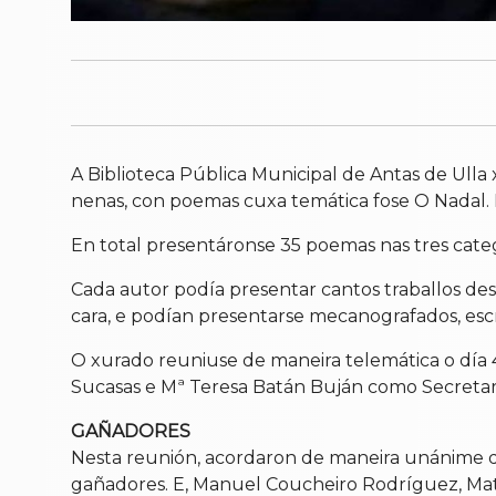
A Biblioteca Pública Municipal de Antas de Ulla 
nenas, con poemas cuxa temática fose O Nadal. Est
En total presentáronse 35 poemas nas tres categ
Cada autor podía presentar cantos traballos d
cara, e podían presentarse mecanografados, esc
O xurado reuniuse de maneira telemática o día 4
Sucasas e Mª Teresa Batán Buján como Secretari
GAÑADORES
Nesta reunión, acordaron de maneira unánime q
gañadores. E, Manuel Coucheiro Rodríguez, Mate