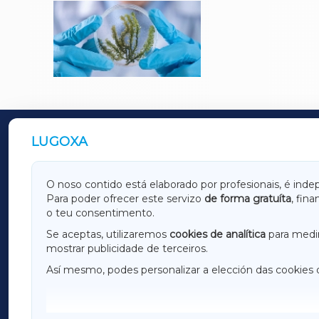
LUGOXA
OUTROS PERIÓDICOS
GALICIAXA
LUGOX
O noso contido está elaborado por profesionais, é inde
Para poder ofrecer este servizo
de forma gratuíta
, fin
AMARIÑAXA
RIBEIR
o teu consentimento.
OURENSEXA
Se aceptas, utilizaremos
cookies de analítica
para medir
mostrar publicidade de terceiros.
Así mesmo, podes personalizar a elección das cookies 
F
I