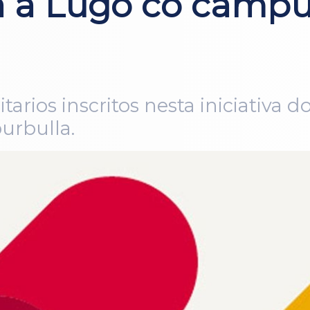
a a Lugo co campu
tarios inscritos nesta iniciativa
urbulla.