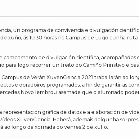
cia, un programa de convivencia e divulgación científ
8 de xuño, ás 10.30 horas no Campus de Lugo cunha ruta
este campamento de divulgación científica, acompañados 
para logo recorrer un treito do Camiño Primitivo e pasea
 no Campus de Verán XuvenCiencia 2021 traballarán ao lo
ectos e obradoiros programados, a fin de garantir as co
ercedes Novo lembrou asemade que o alumnado poderá a
a representación gráfica de datos e a elaboración de víd
 Vídeos XuvenCiencia. Haberá, ademais dalgunha sorpresa,
 ao longo da xornada do venres 2 de xullo.