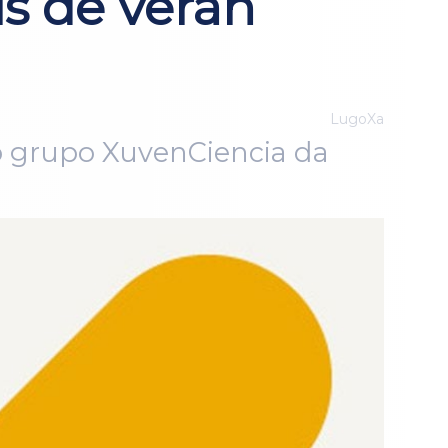
s de verán
LugoXa
 do grupo XuvenCiencia da