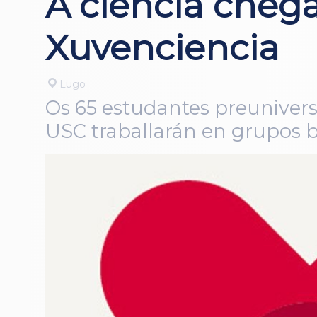
A ciencia cheg
Xuvenciencia
Lugo
Os 65 estudantes preuniversi
USC traballarán en grupos b