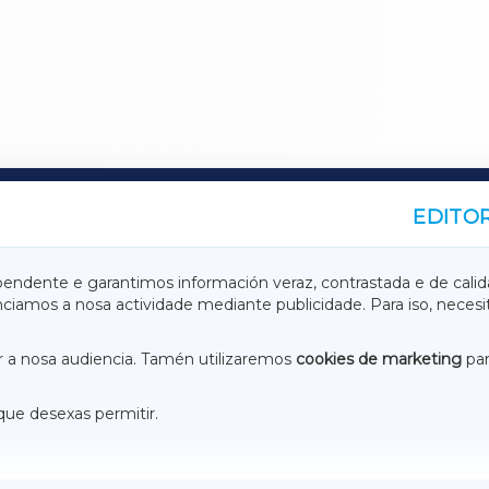
EDITOR
A
TERRACHAXA
pendente e garantimos información veraz, contrastada e de calid
anciamos a nosa actividade mediante publicidade. Para iso, neces
ASACRAXA
ACORUÑAXA
 a nosa audiencia. Tamén utilizaremos
cookies de marketing
par
que desexas permitir.
ACEBOOK
CONTACTO
NSTAGRAM