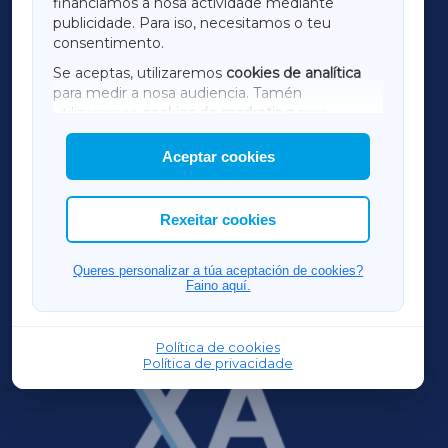
financiamos a nosa actividade mediante
TERRACHAXA
publicidade. Para iso, necesitamos o teu
consentimento.
SARRIAXA
Se aceptas, utilizaremos
cookies de analítica
para medir a nosa audiencia. Tamén
AMARIÑAXA
utilizaremos
cookies de marketing
para
mostrar publicidade de terceiros.
Aceptar cookies
RIBEIRASACRAXA
Así mesmo, podes personalizar a elección das
cookies que desexas permitir.
ACORUÑAXA
Rexeitar cookies
FERROLXA
Queres personalizar a túa aceptación de cookies?
Faino aquí.
OURENSEXA
Política de cookies
Política de privacidade