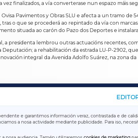
 vez finalizados, a vía converterase nun espazo máis segu
Ovisa Pavimentos y Obras SLU e afecta a un tramo de 
tras o que se procederá ao repintado da vía con marcas re
amento situada ao carón do Pazo dos Deportes e instalar
tal, a presidenta lembrou outras actuacións recentes, c
da Deputación; a rehabilitación da estrada LU-P-2902, 
enovación integral da Avenida Adolfo Suárez, na zona da 
EDITOR
A
TERRACHAXA
pendente e garantimos información veraz, contrastada e de calid
anciamos a nosa actividade mediante publicidade. Para iso, neces
ASACRAXA
ACORUÑAXA
 a nosa audiencia. Tamén utilizaremos
cookies de marketing
par