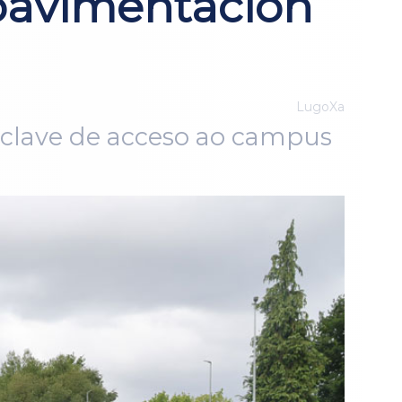
epavimentación
LugoXa
a clave de acceso ao campus