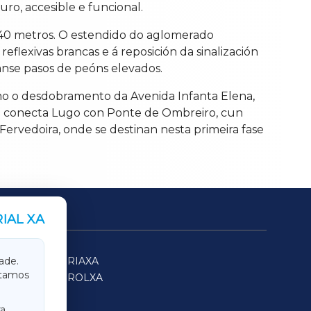
ro, accesible e funcional.
540 metros. O estendido do aglomerado
flexivas brancas e á reposición da sinalización
anse pasos de peóns elevados.
omo o desdobramento da Avenida Infanta Elena,
que conecta Lugo con Ponte de Ombreiro, cun
Fervedoira, onde se destinan nesta primeira fase
IAL XA
SARRIAXA
ade.
itamos
FERROLXA
a