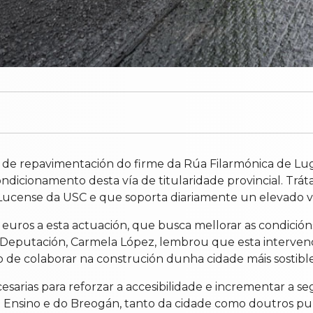
os de repavimentación do firme da Rúa Filarmónica de Lu
dicionamento desta vía de titularidade provincial. Trá
 Lucense da USC e que soporta diariamente un elevado v
0 euros a esta actuación, que busca mellorar as condició
da Deputación, Carmela López, lembrou que esta interve
o de colaborar na construción dunha cidade máis sostibl
sarias para reforzar a accesibilidade e incrementar a 
do Ensino e do Breogán, tanto da cidade como doutros pu