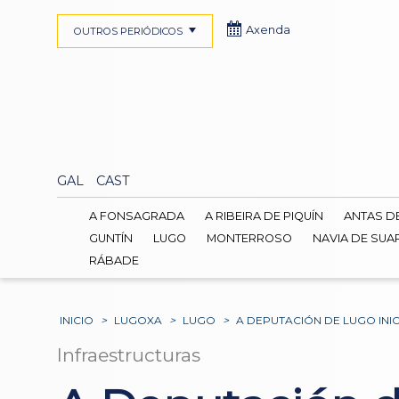
Axenda
OUTROS PERIÓDICOS
GAL
CAST
A FONSAGRADA
A RIBEIRA DE PIQUÍN
ANTAS D
GUNTÍN
LUGO
MONTERROSO
NAVIA DE SUA
RÁBADE
INICIO
>
LUGOXA
>
LUGO
>
A DEPUTACIÓN DE LUGO INI
Infraestructuras