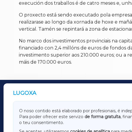
execución dos traballos é de catro meses e, unha
O proxecto está sendo executado pola empresa 
realizarase ao longo da xornada de hoxe e mañá, 
vertical. Tamén se repintará a zona de estacion
No marco dos investimentos provinciais na capi
financiado con 2,4 millóns de euros de fondos 
investimento superior aos 210.000 euros; ou a r
máis de 170.000 euros.
LUGOXA
OUTROS PERIÓDICOS
GALICIAXA
LUGOX
O noso contido está elaborado por profesionais, é inde
Para poder ofrecer este servizo
de forma gratuíta
, fin
AMARIÑAXA
RIBEIR
o teu consentimento.
OURENSEXA
Se aceptas, utilizaremos
cookies de analítica
para medir