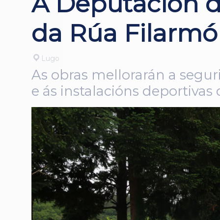
A Deputación d
da Rúa Filarmó
Lugo
As obras mellorarán a segur
e ás instalacións deportivas