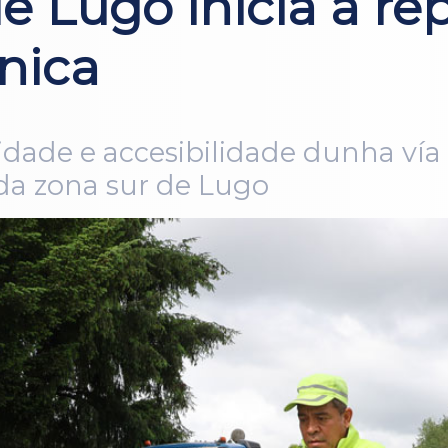
e Lugo inicia a r
nica
idade e accesibilidade dunha ví
 da zona sur de Lugo