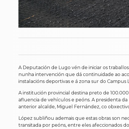
A Deputación de Lugo vén de iniciar os traball
nunha intervención que dá continuidade ao acon
instalacións deportivas e á zona sur do Campus
A institución provincial destina preto de 100.00
afluencia de vehículos e peóns. A presidenta 
anterior alcalde, Miguel Fernández, co obxectiv
López subliñou ademais que estas obras son nece
transitada por peóns, entre eles afeccionados 