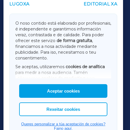
LUGOXA
EDITORIAL XA
OUTROS PERIÓDICOS
GALICIAXA
O noso contido está elaborado por profesionais,
é independente e garantimos información
LUGOXA
veraz, contrastada e de calidade. Para poder
ofrecer este servizo
de forma gratuíta
,
financiamos a nosa actividade mediante
TERRACHAXA
publicidade. Para iso, necesitamos o teu
consentimento.
SARRIAXA
Se aceptas, utilizaremos
cookies de analítica
para medir a nosa audiencia. Tamén
AMARIÑAXA
utilizaremos
cookies de marketing
para
mostrar publicidade de terceiros.
Aceptar cookies
RIBEIRASACRAXA
Así mesmo, podes personalizar a elección das
cookies que desexas permitir.
ACORUÑAXA
Rexeitar cookies
FERROLXA
Queres personalizar a túa aceptación de cookies?
Faino aquí.