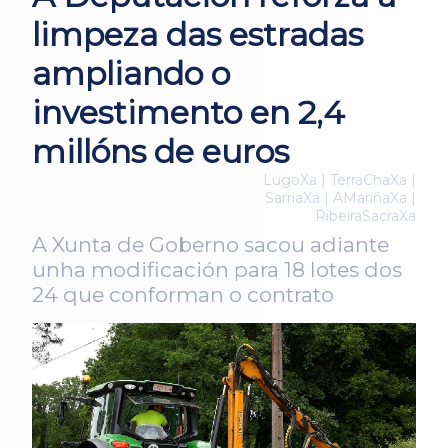
limpeza das estradas
ampliando o
investimento en 2,4
millóns de euros
LugoXa | TerraChaXa |
SarriaXa | AMariñaXa |
RibeiraSacraXa
A Xunta de Goberno sacou adiante
unha modificación para 18 lotes dos
24 que conforman o contrato