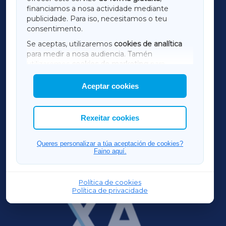
financiamos a nosa actividade mediante
TERRACHAXA
publicidade. Para iso, necesitamos o teu
consentimento.
SARRIAXA
Se aceptas, utilizaremos
cookies de analítica
para medir a nosa audiencia. Tamén
AMARIÑAXA
utilizaremos
cookies de marketing
para
mostrar publicidade de terceiros.
Aceptar cookies
RIBEIRASACRAXA
Así mesmo, podes personalizar a elección das
cookies que desexas permitir.
ACORUÑAXA
Rexeitar cookies
FERROLXA
Queres personalizar a túa aceptación de cookies?
Faino aquí.
OURENSEXA
Política de cookies
Política de privacidade