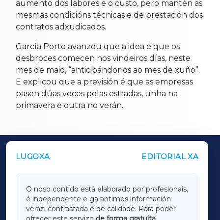
aumento dos labores e o custo, pero mantén as
mesmas condicións técnicas e de prestación dos
contratos adxudicados.
García Porto avanzou que a idea é que os
desbroces comecen nos vindeiros días, neste
mes de maio, “anticipándonos ao mes de xuño”.
E explicou que a previsión é que as empresas
pasen dúas veces polas estradas, unha na
primavera e outra no verán.
LUGOXA
EDITORIAL XA
OUTROS PERIÓDICOS
GALICIAXA
O noso contido está elaborado por profesionais,
é independente e garantimos información
LUGOXA
veraz, contrastada e de calidade. Para poder
ofrecer este servizo
de forma gratuíta
,