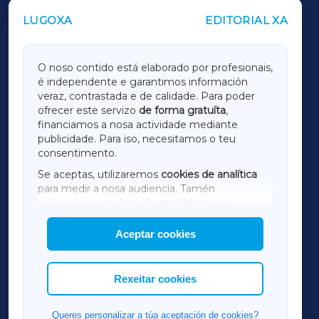
LUGOXA
EDITORIAL XA
OUTROS PERIÓDICOS
GALICIAXA
O noso contido está elaborado por profesionais,
é independente e garantimos información
LUGOXA
veraz, contrastada e de calidade. Para poder
ofrecer este servizo
de forma gratuíta
,
financiamos a nosa actividade mediante
TERRACHAXA
publicidade. Para iso, necesitamos o teu
consentimento.
SARRIAXA
Se aceptas, utilizaremos
cookies de analítica
para medir a nosa audiencia. Tamén
AMARIÑAXA
utilizaremos
cookies de marketing
para
mostrar publicidade de terceiros.
Aceptar cookies
RIBEIRASACRAXA
Así mesmo, podes personalizar a elección das
cookies que desexas permitir.
ACORUÑAXA
Rexeitar cookies
FERROLXA
Queres personalizar a túa aceptación de cookies?