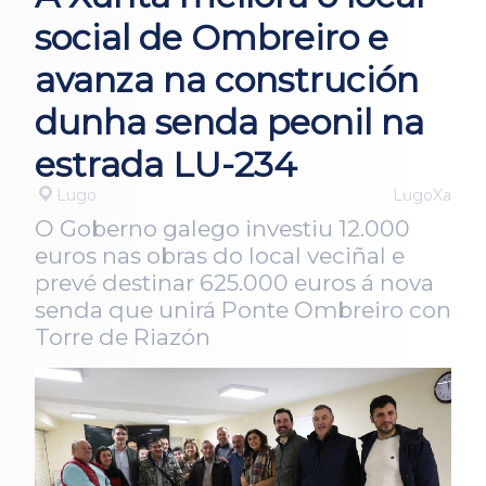
social de Ombreiro e
avanza na construción
dunha senda peonil na
estrada LU-234
Lugo
LugoXa
O Goberno galego investiu 12.000
euros nas obras do local veciñal e
prevé destinar 625.000 euros á nova
senda que unirá Ponte Ombreiro con
Torre de Riazón