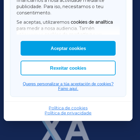
financiamos a nosa actividade mediante
TERRACHAXA
publicidade. Para iso, necesitamos o teu
consentimento.
SARRIAXA
Se aceptas, utilizaremos
cookies de analítica
para medir a nosa audiencia. Tamén
AMARIÑAXA
utilizaremos
cookies de marketing
para
mostrar publicidade de terceiros.
Aceptar cookies
RIBEIRASACRAXA
Así mesmo, podes personalizar a elección das
cookies que desexas permitir.
ACORUÑAXA
Rexeitar cookies
FERROLXA
Queres personalizar a túa aceptación de cookies?
Faino aquí.
OURENSEXA
Política de cookies
Política de privacidade