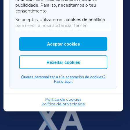
TERRACHAXA
publicidade. Para iso, necesitamos o teu
consentimento.
SARRIAXA
Se aceptas, utilizaremos
cookies de analítica
para medir a nosa audiencia. Tamén
AMARIÑAXA
utilizaremos
cookies de marketing
para
mostrar publicidade de terceiros.
Aceptar cookies
RIBEIRASACRAXA
Así mesmo, podes personalizar a elección das
cookies que desexas permitir.
ACORUÑAXA
Rexeitar cookies
FERROLXA
Queres personalizar a túa aceptación de cookies?
Faino aquí.
OURENSEXA
Política de cookies
Política de privacidade