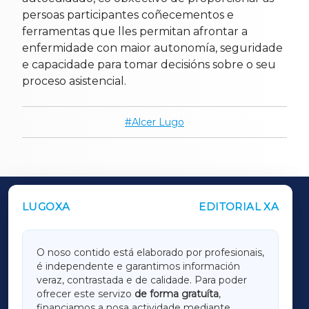
persoas participantes coñecementos e
ferramentas que lles permitan afrontar a
enfermidade con maior autonomía, seguridade
e capacidade para tomar decisións sobre o seu
proceso asistencial.
Alcer Lugo
LUGOXA
EDITORIAL XA
OUTROS PERIÓDICOS
GALICIAXA
O noso contido está elaborado por profesionais,
é independente e garantimos información
LUGOXA
veraz, contrastada e de calidade. Para poder
ofrecer este servizo
de forma gratuíta
,
financiamos a nosa actividade mediante