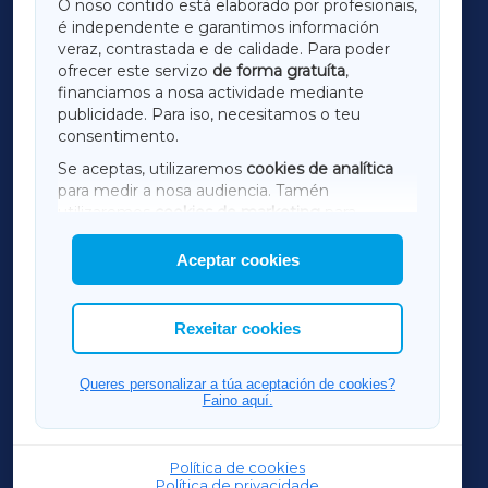
O noso contido está elaborado por profesionais,
é independente e garantimos información
LUGOXA
veraz, contrastada e de calidade. Para poder
ofrecer este servizo
de forma gratuíta
,
financiamos a nosa actividade mediante
TERRACHAXA
publicidade. Para iso, necesitamos o teu
consentimento.
SARRIAXA
Se aceptas, utilizaremos
cookies de analítica
para medir a nosa audiencia. Tamén
AMARIÑAXA
utilizaremos
cookies de marketing
para
mostrar publicidade de terceiros.
Aceptar cookies
RIBEIRASACRAXA
Así mesmo, podes personalizar a elección das
cookies que desexas permitir.
ACORUÑAXA
Rexeitar cookies
FERROLXA
Queres personalizar a túa aceptación de cookies?
Faino aquí.
OURENSEXA
Política de cookies
Política de privacidade