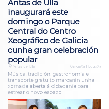
Antas de Ulla
inaugurará este
domingo o Parque
Central do Centro
Xeográfico de Galicia
cunha gran celebración
popular
Antas de Ulla
GaliciaXa | LugoXa
Música, tradición, gastronomía e
transporte gratuíto marcarán unha
xornada aberta á cidadanía para
estrear o novo espazo