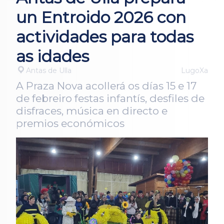
un Entroido 2026 con
actividades para todas
as idades
Antas de Ulla
LugoXa
A Praza Nova acollerá os días 15 e 17
de febreiro festas infantís, desfiles de
disfraces, música en directo e
premios económicos