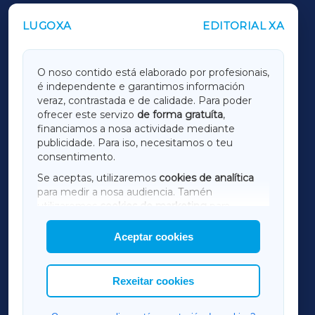
LUGOXA
EDITORIAL XA
OUTROS PERIÓDICOS
GALICIAXA
O noso contido está elaborado por profesionais,
é independente e garantimos información
LUGOXA
veraz, contrastada e de calidade. Para poder
ofrecer este servizo
de forma gratuíta
,
financiamos a nosa actividade mediante
TERRACHAXA
publicidade. Para iso, necesitamos o teu
consentimento.
SARRIAXA
Se aceptas, utilizaremos
cookies de analítica
para medir a nosa audiencia. Tamén
AMARIÑAXA
utilizaremos
cookies de marketing
para
mostrar publicidade de terceiros.
Aceptar cookies
RIBEIRASACRAXA
Así mesmo, podes personalizar a elección das
cookies que desexas permitir.
ACORUÑAXA
Rexeitar cookies
FERROLXA