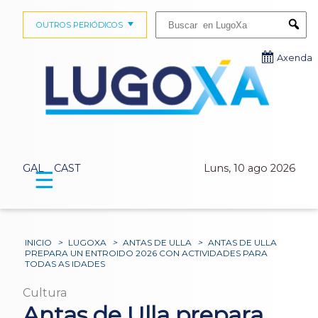
Buscar:
OUTROS PERIÓDICOS
Submi
Axenda
GAL
CAST
Luns, 10 ago 2026
☰
INICIO
>
LUGOXA
>
ANTAS DE ULLA
>
ANTAS DE ULLA
PREPARA UN ENTROIDO 2026 CON ACTIVIDADES PARA
TODAS AS IDADES
Cultura
Antas de Ulla prepara