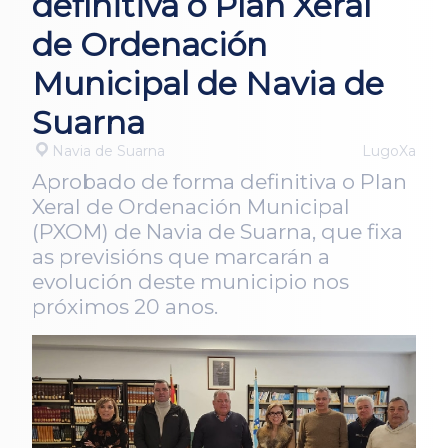
definitiva o Plan Xeral
de Ordenación
Municipal de Navia de
Suarna
Navia de Suarna
LugoXa
Aprobado de forma definitiva o Plan
Xeral de Ordenación Municipal
(PXOM) de Navia de Suarna, que fixa
as previsións que marcarán a
evolución deste municipio nos
próximos 20 anos.