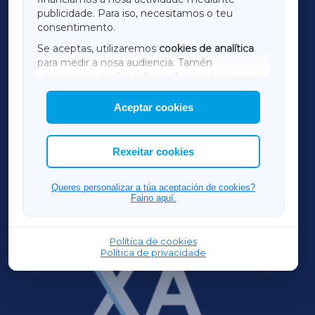
TERRACHAXA
publicidade. Para iso, necesitamos o teu
consentimento.
SARRIAXA
Se aceptas, utilizaremos
cookies de analítica
para medir a nosa audiencia. Tamén
AMARIÑAXA
utilizaremos
cookies de marketing
para
mostrar publicidade de terceiros.
Aceptar cookies
RIBEIRASACRAXA
Así mesmo, podes personalizar a elección das
cookies que desexas permitir.
ACORUÑAXA
Rexeitar cookies
FERROLXA
Queres personalizar a túa aceptación de cookies?
Faino aquí.
OURENSEXA
Política de cookies
Política de privacidade