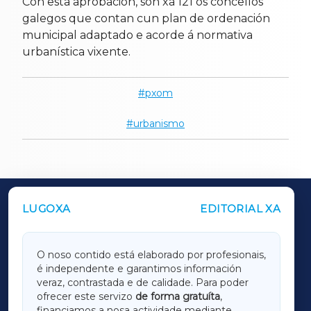
Con esta aprobación, son xa 121 os concellos
galegos que contan cun plan de ordenación
municipal adaptado e acorde á normativa
urbanística vixente.
pxom
urbanismo
LUGOXA
EDITORIAL XA
OUTROS PERIÓDICOS
GALICIAXA
O noso contido está elaborado por profesionais,
é independente e garantimos información
LUGOXA
veraz, contrastada e de calidade. Para poder
ofrecer este servizo
de forma gratuíta
,
financiamos a nosa actividade mediante