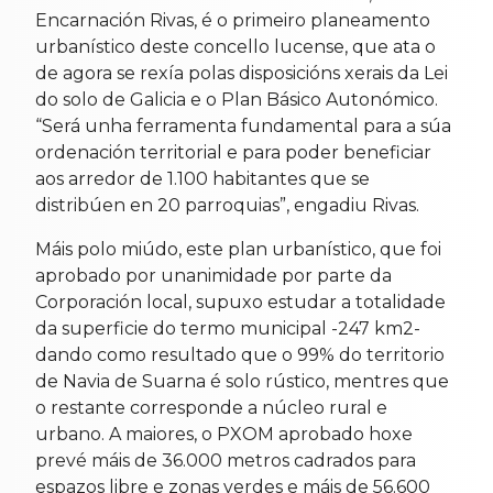
Encarnación Rivas, é o primeiro planeamento
urbanístico deste concello lucense, que ata o
de agora se rexía polas disposicións xerais da Lei
do solo de Galicia e o Plan Básico Autonómico.
“Será unha ferramenta fundamental para a súa
ordenación territorial e para poder beneficiar
aos arredor de 1.100 habitantes que se
distribúen en 20 parroquias”, engadiu Rivas.
Máis polo miúdo, este plan urbanístico, que foi
aprobado por unanimidade por parte da
Corporación local, supuxo estudar a totalidade
da superficie do termo municipal -247 km2-
dando como resultado que o 99% do territorio
de Navia de Suarna é solo rústico, mentres que
o restante corresponde a núcleo rural e
urbano. A maiores, o PXOM aprobado hoxe
prevé máis de 36.000 metros cadrados para
espazos libre e zonas verdes e máis de 56.600