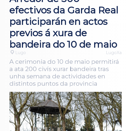
efectivos da Garda Real
participarán en actos
previos á xura de
bandeira do 10 de maio
Lugo
LugoXa
A cerimonia do 10 de maio permitirá
a ata 200 civís xurar bandeira tras
unha semana de actividades en
distintos puntos da provincia