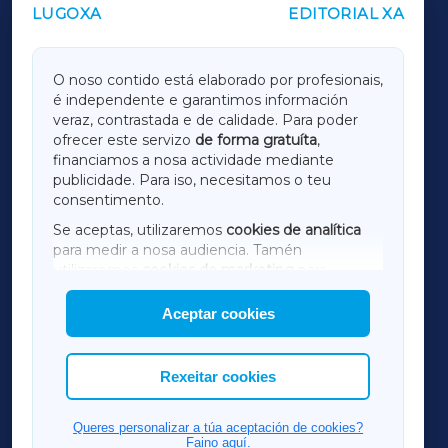
LUGOXA
EDITORIAL XA
OUTROS PERIÓDICOS
GALICIAXA
O noso contido está elaborado por profesionais,
é independente e garantimos información
LUGOXA
veraz, contrastada e de calidade. Para poder
ofrecer este servizo
de forma gratuíta
,
financiamos a nosa actividade mediante
TERRACHAXA
publicidade. Para iso, necesitamos o teu
consentimento.
SARRIAXA
Se aceptas, utilizaremos
cookies de analítica
para medir a nosa audiencia. Tamén
AMARIÑAXA
utilizaremos
cookies de marketing
para
mostrar publicidade de terceiros.
Aceptar cookies
RIBEIRASACRAXA
Así mesmo, podes personalizar a elección das
cookies que desexas permitir.
ACORUÑAXA
Rexeitar cookies
FERROLXA
Queres personalizar a túa aceptación de cookies?
Faino aquí.