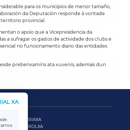
onsiderable para os municipios de menor tamaño,
olaboración da Deputación responde á vontade
rritorio provincial.
mentan o apoio que a Vicepresidencia da
s a sufragar os gastos de actividade dos clubs e
esencial no funcionamento diario das entidades
 desde prebenxamíns ata xuvenís, ademais dun
IAL XA
SARRIAXA
ade.
itamos
FERROLXA