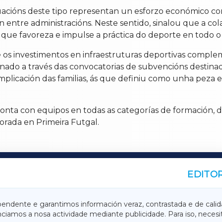
tuacións deste tipo representan un esforzo económico c
entre administracións. Neste sentido, sinalou que a c
ue favoreza e impulse a práctica do deporte en todo o te
 os investimentos en infraestruturas deportivas comple
ado a través das convocatorias de subvencións destinada
implicación das familias, ás que definiu como unha peza 
conta con equipos en todas as categorías de formación,
rada en Primeira Futgal.
EDITOR
A
TERRACHAXA
pendente e garantimos información veraz, contrastada e de calid
anciamos a nosa actividade mediante publicidade. Para iso, neces
ASACRAXA
ACORUÑAXA