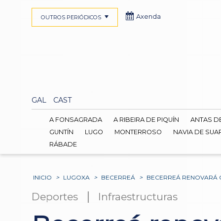
Axenda
OUTROS PERIÓDICOS
GAL
CAST
A FONSAGRADA
A RIBEIRA DE PIQUÍN
ANTAS D
GUNTÍN
LUGO
MONTERROSO
NAVIA DE SUA
RÁBADE
INICIO
>
LUGOXA
>
BECERREÁ
>
BECERREÁ RENOVARÁ O
|
Deportes
Infraestructuras