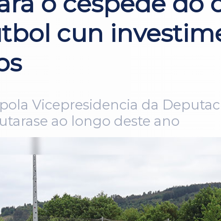
ará o céspede do
útbol cun investim
os
a pola Vicepresidencia da Deput
utarase ao longo deste ano