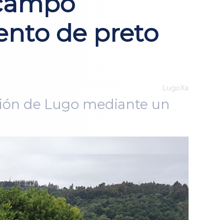
 campo
ento de preto
LugoXa
ación de Lugo mediante un