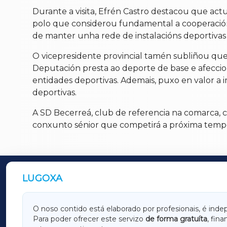
Durante a visita, Efrén Castro destacou que ac
polo que considerou fundamental a cooperación 
de manter unha rede de instalacións deportivas q
O vicepresidente provincial tamén subliñou que
Deputación presta ao deporte de base e afeccion
entidades deportivas. Ademais, puxo en valor a 
deportivas.
A SD Becerreá, club de referencia na comarca, 
conxunto sénior que competirá a próxima tempo
LUGOXA
OUTROS PERIÓDICOS
GALICIAXA
LUGOX
O noso contido está elaborado por profesionais, é inde
Para poder ofrecer este servizo
de forma gratuíta
, fin
AMARIÑAXA
RIBEIR