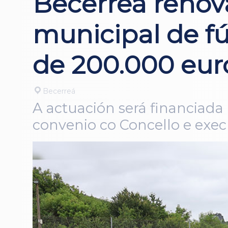
Becerreá renov
municipal de f
de 200.000 eur
Becerreá
A actuación será financiad
convenio co Concello e exec