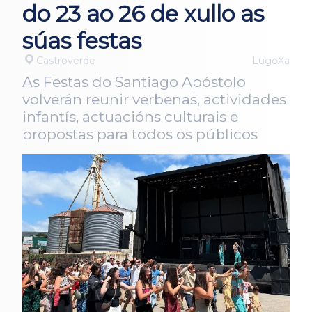
do 23 ao 26 de xullo as
súas festas
Castroverde
LugoXa
As Festas do Santiago Apóstolo
volverán reunir verbenas, actividades
infantís, actuacións culturais e
propostas para todos os públicos