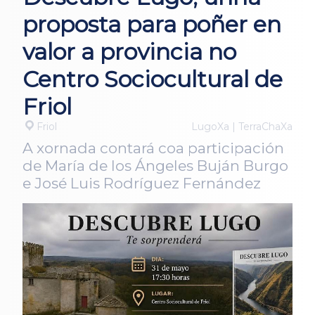
proposta para poñer en
valor a provincia no
Centro Sociocultural de
Friol
Friol
LugoXa | TerraChaXa
A xornada contará coa participación
de María de los Ángeles Buján Burgo
e José Luis Rodríguez Fernández