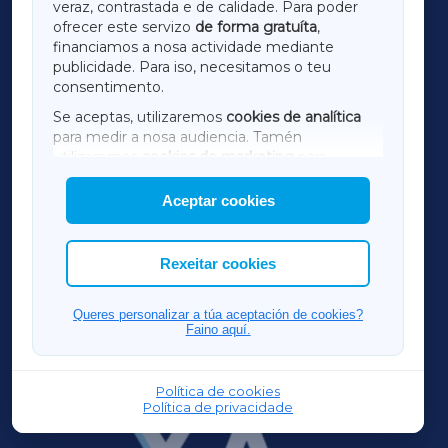
LUGOXA
veraz, contrastada e de calidade. Para poder
ofrecer este servizo
de forma gratuíta
,
financiamos a nosa actividade mediante
TERRACHAXA
publicidade. Para iso, necesitamos o teu
consentimento.
SARRIAXA
Se aceptas, utilizaremos
cookies de analítica
para medir a nosa audiencia. Tamén
AMARIÑAXA
utilizaremos
cookies de marketing
para
mostrar publicidade de terceiros.
Aceptar cookies
RIBEIRASACRAXA
Así mesmo, podes personalizar a elección das
cookies que desexas permitir.
ACORUÑAXA
Rexeitar cookies
FERROLXA
Queres personalizar a túa aceptación de cookies?
Faino aquí.
OURENSEXA
Política de cookies
Política de privacidade