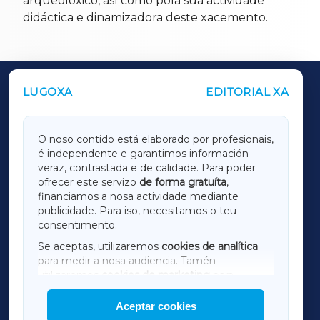
arqueolóxico, así como pola súa actividade
didáctica e dinamizadora deste xacemento.
LUGOXA
EDITORIAL XA
OUTROS PERIÓDICOS
GALICIAXA
O noso contido está elaborado por profesionais,
é independente e garantimos información
LUGOXA
veraz, contrastada e de calidade. Para poder
ofrecer este servizo
de forma gratuíta
,
financiamos a nosa actividade mediante
TERRACHAXA
publicidade. Para iso, necesitamos o teu
consentimento.
SARRIAXA
Se aceptas, utilizaremos
cookies de analítica
para medir a nosa audiencia. Tamén
AMARIÑAXA
utilizaremos
cookies de marketing
para
mostrar publicidade de terceiros.
Aceptar cookies
RIBEIRASACRAXA
Así mesmo, podes personalizar a elección das