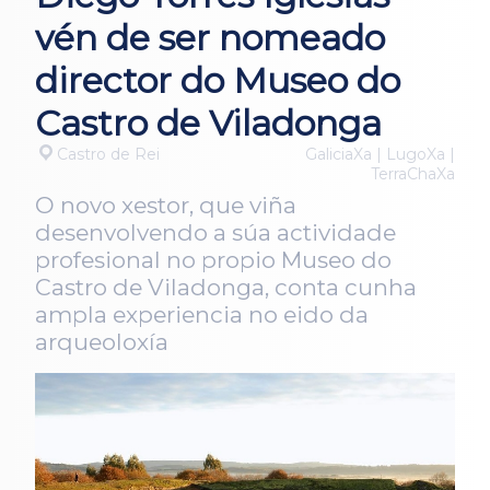
vén de ser nomeado
director do Museo do
Castro de Viladonga
Castro de Rei
GaliciaXa | LugoXa |
TerraChaXa
O novo xestor, que viña
desenvolvendo a súa actividade
profesional no propio Museo do
Castro de Viladonga, conta cunha
ampla experiencia no eido da
arqueoloxía