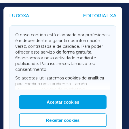
LUGOXA
EDITORIAL XA
OUTROS PERIÓDICOS
GALICIAXA
O noso contido está elaborado por profesionais,
é independente e garantimos información
LUGOXA
veraz, contrastada e de calidade. Para poder
ofrecer este servizo
de forma gratuíta
,
financiamos a nosa actividade mediante
TERRACHAXA
publicidade. Para iso, necesitamos o teu
consentimento.
SARRIAXA
Se aceptas, utilizaremos
cookies de analítica
para medir a nosa audiencia. Tamén
AMARIÑAXA
utilizaremos
cookies de marketing
para
mostrar publicidade de terceiros.
Aceptar cookies
RIBEIRASACRAXA
Así mesmo, podes personalizar a elección das
cookies que desexas permitir.
ACORUÑAXA
Rexeitar cookies