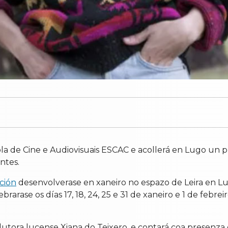
cola de Cine e Audiovisuais ESCAC e acollerá en Lugo un 
ntes.
ción
desenvolverase en xaneiro no espazo de Leira en Lu
rarase os días 17, 18, 24, 25 e 31 de xaneiro e 1 de febreir
utora lucense Xiana do Teixero, e contará coa presenza de