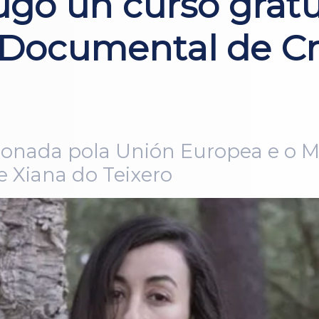
Lugo un curso gratu
 Documental de Cr
onada pola Unión Europea e o Min
e Xiana do Teixero