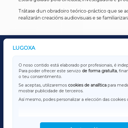
Trátase dun obradoiro teórico-práctico que se a
realizarán creacións audiovisuais e se familiariz
LUGOXA
OUTROS PERIÓDICOS
GALICIAXA
LUGOX
O noso contido está elaborado por profesionais, é inde
Para poder ofrecer este servizo
de forma gratuíta
, fin
AMARIÑAXA
RIBEIR
o teu consentimento.
OURENSEXA
Se aceptas, utilizaremos
cookies de analítica
para medir
mostrar publicidade de terceiros.
Así mesmo, podes personalizar a elección das cookies 
F
I
H