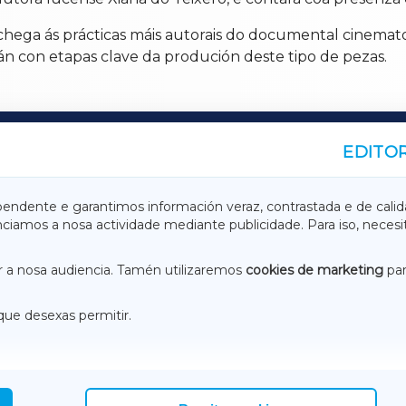
chega ás prácticas máis autorais do documental cinemato
arán con etapas clave da produción deste tipo de pezas.
EDITOR
A
TERRACHAXA
pendente e garantimos información veraz, contrastada e de calid
anciamos a nosa actividade mediante publicidade. Para iso, neces
ASACRAXA
ACORUÑAXA
 a nosa audiencia. Tamén utilizaremos
cookies de marketing
par
que desexas permitir.
ACEBOOK
CONTACTO
NSTAGRAM
EMEROTECA