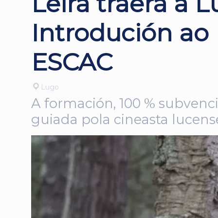
Leira traerá a 
Introdución ao
ESCAC
Lugo
A formación, 100 % subvenci
guiada pola cineasta lucens