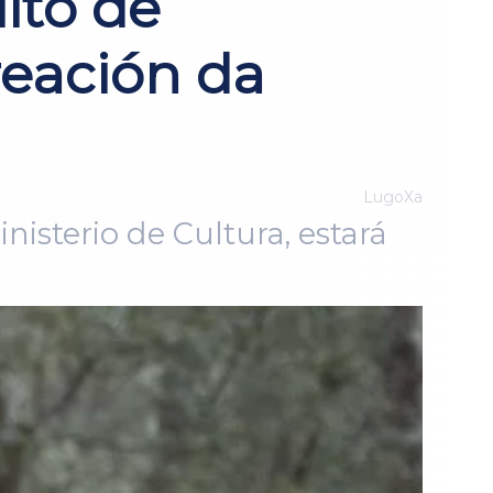
íto de
eación da
LugoXa
isterio de Cultura, estará