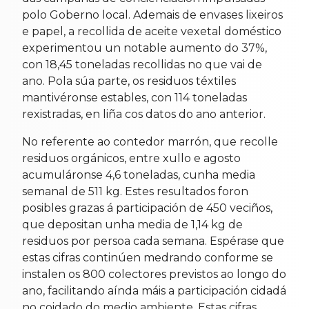
polo Goberno local. Ademais de envases lixeiros
e papel, a recollida de aceite vexetal doméstico
experimentou un notable aumento do 37%,
con 18,45 toneladas recollidas no que vai de
ano. Pola súa parte, os residuos téxtiles
mantivéronse estables, con 114 toneladas
rexistradas, en liña cos datos do ano anterior.
No referente ao contedor marrón, que recolle
residuos orgánicos, entre xullo e agosto
acumuláronse 4,6 toneladas, cunha media
semanal de 511 kg. Estes resultados foron
posibles grazas á participación de 450 veciños,
que depositan unha media de 1,14 kg de
residuos por persoa cada semana. Espérase que
estas cifras continúen medrando conforme se
instalen os 800 colectores previstos ao longo do
ano, facilitando aínda máis a participación cidadá
no coidado do medio ambiente. Estas cifras