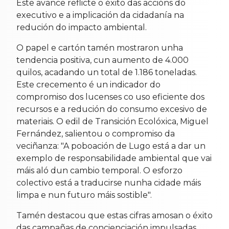
Este avance reflicte o éxito das accións do
executivo e a implicación da cidadanía na
redución do impacto ambiental.
O papel e cartón tamén mostraron unha
tendencia positiva, cun aumento de 4.000
quilos, acadando un total de 1.186 toneladas.
Este crecemento é un indicador do
compromiso dos lucenses co uso eficiente dos
recursos e a redución do consumo excesivo de
materiais. O edil de Transición Ecolóxica, Miguel
Fernández, salientou o compromiso da
veciñanza: "A poboación de Lugo está a dar un
exemplo de responsabilidade ambiental que vai
máis aló dun cambio temporal. O esforzo
colectivo está a traducirse nunha cidade máis
limpa e nun futuro máis sostible".
Tamén destacou que estas cifras amosan o éxito
das campañas de concienciación impulsadas