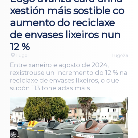
xestión máis sostible co
aumento do reciclaxe
de envases lixeiros nun
12 %
Lugo
LugoXa
Entre xaneiro e agosto de 2024,
rexistrouse un incremento do 12 % na
reciclaxe de envases lixeiros, o que
supón 113 toneladas máis