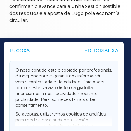
confirman o avance cara a unha xestión sostible
dos residuos e a aposta de Lugo pola economía
circular.
LUGOXA
EDITORIAL XA
OUTROS PERIÓDICOS
GALICIAXA
O noso contido está elaborado por profesionais,
é independente e garantimos información
LUGOXA
veraz, contrastada e de calidade. Para poder
ofrecer este servizo
de forma gratuíta
,
financiamos a nosa actividade mediante
TERRACHAXA
publicidade. Para iso, necesitamos o teu
consentimento.
SARRIAXA
Se aceptas, utilizaremos
cookies de analítica
para medir a nosa audiencia. Tamén
AMARIÑAXA
utilizaremos
cookies de marketing
para