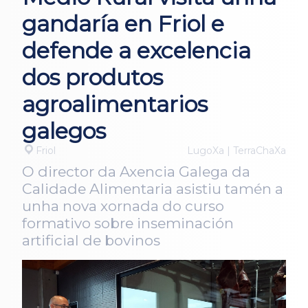
gandaría en Friol e
defende a excelencia
dos produtos
agroalimentarios
galegos
Friol
LugoXa | TerraChaXa
O director da Axencia Galega da
Calidade Alimentaria asistiu tamén a
unha nova xornada do curso
formativo sobre inseminación
artificial de bovinos