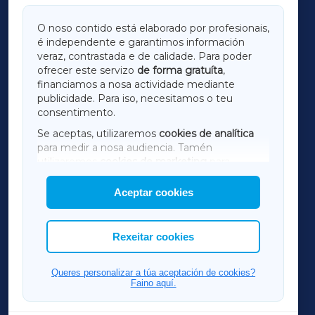
GALICIAXA
O noso contido está elaborado por profesionais,
é independente e garantimos información
LUGOXA
veraz, contrastada e de calidade. Para poder
ofrecer este servizo
de forma gratuíta
,
financiamos a nosa actividade mediante
TERRACHAXA
publicidade. Para iso, necesitamos o teu
consentimento.
SARRIAXA
Se aceptas, utilizaremos
cookies de analítica
para medir a nosa audiencia. Tamén
AMARIÑAXA
utilizaremos
cookies de marketing
para
mostrar publicidade de terceiros.
Aceptar cookies
RIBEIRASACRAXA
Así mesmo, podes personalizar a elección das
cookies que desexas permitir.
ACORUÑAXA
Rexeitar cookies
FERROLXA
Queres personalizar a túa aceptación de cookies?
Faino aquí.
OURENSEXA