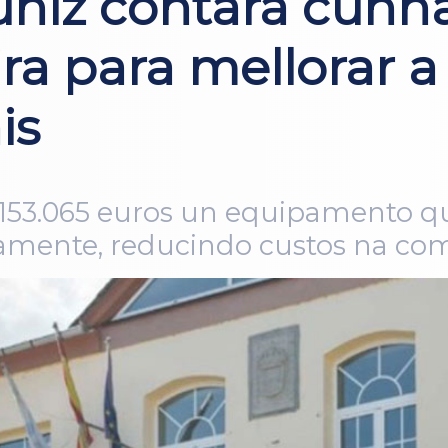
ñiz contará cunh
ra para mellorar a
is
153.065 euros un equipamento qu
tamente, reducindo custos na c