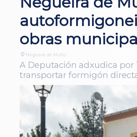
Negueira de Mu
autoformigonei
obras municipa
Negueira de Muñiz
A Deputación adxudica por 
transportar formigón direc