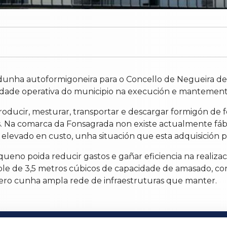
unha autoformigoneira para o Concello de Negueira de 
dade operativa do municipio na execución e mantemento
oducir, mesturar, transportar e descargar formigón de 
ais. Na comarca da Fonsagrada non existe actualmente fá
elevado en custo, unha situación que esta adquisición p
ueno poida reducir gastos e gañar eficiencia na realizaci
e de 3,5 metros cúbicos de capacidade de amasado, cons
ero cunha ampla rede de infraestruturas que manter.