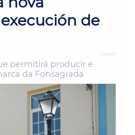
a nova
 execución de
LugoXa
e permitirá producir e
omarca da Fonsagrada