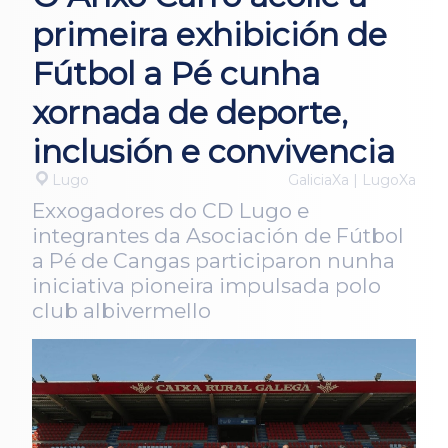
primeira exhibición de
Fútbol a Pé cunha
xornada de deporte,
inclusión e convivencia
Lugo
GaliciaXa | LugoXa
Exxogadores do CD Lugo e
integrantes da Asociación de Fútbol
a Pé de Cangas participaron nunha
iniciativa pioneira impulsada polo
club albivermello