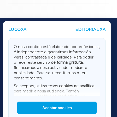
LUGOXA
EDITORIAL XA
OUTROS PERIÓDICOS
GALICIAXA
O noso contido está elaborado por profesionais,
é independente e garantimos información
LUGOXA
veraz, contrastada e de calidade. Para poder
ofrecer este servizo
de forma gratuíta
,
financiamos a nosa actividade mediante
TERRACHAXA
publicidade. Para iso, necesitamos o teu
consentimento.
SARRIAXA
Se aceptas, utilizaremos
cookies de analítica
para medir a nosa audiencia. Tamén
AMARIÑAXA
utilizaremos
cookies de marketing
para
mostrar publicidade de terceiros.
Aceptar cookies
RIBEIRASACRAXA
Así mesmo, podes personalizar a elección das
cookies que desexas permitir.